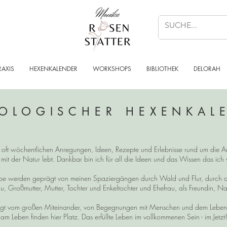
RAXIS
HEXENKALENDER
WORKSHOPS
BIBLIOTHEK
DELORAH
OLOGISCHER HEXENKAL
n, oft wöchentlichen Anregungen, Ideen, Rezepte und Erlebnisse rund um die Ar
 mit der Natur lebt. Dankbar bin ich für all die Ideen und das Wissen das ic
reibe werden geprägt von meinen Spaziergängen durch Wald und Flur, durch 
u, Großmutter, Mutter, Tochter und Enkeltochter und Ehefrau, als Freundin, Na
t vom großen Miteinander, von Begegnungen mit Menschen und dem Leben im
am Leben finden hier Platz. Das erfüllte Leben im vollkommenen Sein - im Jetzt!