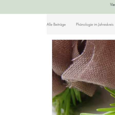
Vie
Alle Beiträge
Phänologie im Jahreskreis
Sommer
Herbst
Winter
Lebensleichte Ernährung
Naturko
Herzenslieder
Bastelideen
Geschichtenkiste
Gedichte, Sprü