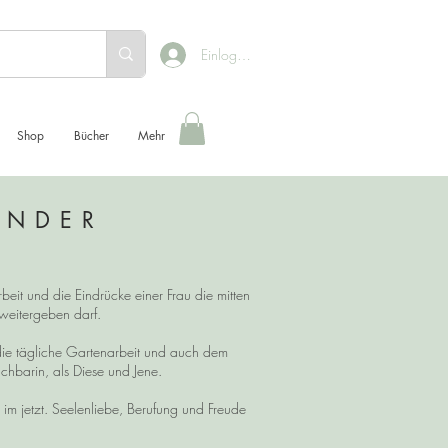
Einloggen
Shop
Bücher
Mehr
ENDER
beit und die Eindrücke einer Frau die mitten
h weitergeben darf.
die tägliche Gartenarbeit und auch dem
chbarin, als Diese und Jene.
 jetzt. Seelenliebe, Berufung und Freude