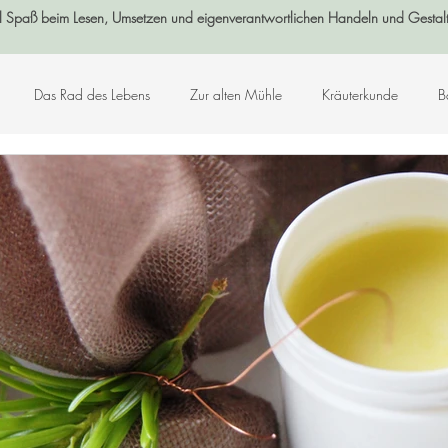
l Spaß beim Lesen, Umsetzen und eigenverantwortlichen Handeln und Gestal
Das Rad des Lebens
Zur alten Mühle
Kräuterkunde
B
Log-Buch
Garten
Wald
Sternenzeit
Steinzeit
smetik
Chakralehre
Angelart - Engelwelt
Kabbalah
K
Kunst-Hand-Werk
Rat der 13 Großmütter
Adventkalender 2021
che und Zitate