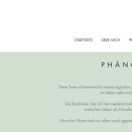
STARTSEITE
ÜBER MICH
P
PHÄN
Diese Seite ist bestimmt für meine tägliche
im Leben steht und
Die Eindrücke, die ich hier niedersch
einfachen Leben als Hausfra
Manche Worte sind vor allem auch gepräg