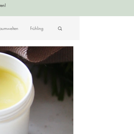
ten!
aumwelten
Frühling
Krafttier - Botschaften
raft des Ortes
Musik
Hildegard von Bingen