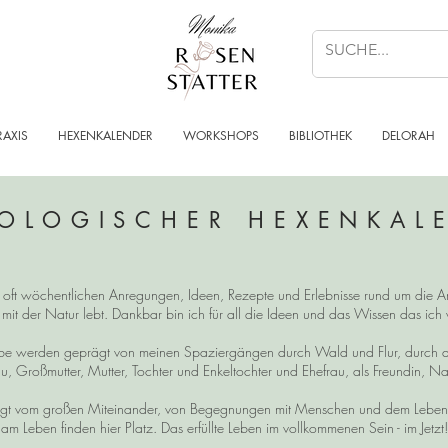
RAXIS
HEXENKALENDER
WORKSHOPS
BIBLIOTHEK
DELORAH
OLOGISCHER HEXENKAL
n, oft wöchentlichen Anregungen, Ideen, Rezepte und Erlebnisse rund um die Ar
 mit der Natur lebt. Dankbar bin ich für all die Ideen und das Wissen das ic
reibe werden geprägt von meinen Spaziergängen durch Wald und Flur, durch 
u, Großmutter, Mutter, Tochter und Enkeltochter und Ehefrau, als Freundin, Na
t vom großen Miteinander, von Begegnungen mit Menschen und dem Leben im
am Leben finden hier Platz. Das erfüllte Leben im vollkommenen Sein - im Jetzt!