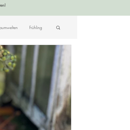
ten!
aumwelten
Frühling
Krafttier - Botschaften
raft des Ortes
Musik
Hildegard von Bingen