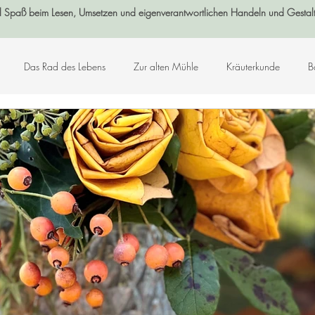
l Spaß beim Lesen, Umsetzen und eigenverantwortlichen Handeln und Gestal
Das Rad des Lebens
Zur alten Mühle
Kräuterkunde
B
Log-Buch
Garten
Wald
Sternenzeit
Steinzeit
smetik
Chakralehre
Angelart - Engelwelt
Kabbalah
K
Kunst-Hand-Werk
Rat der 13 Großmütter
Adventkalender 2021
che und Zitate