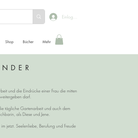
Einloggen
Shop
Bücher
Mehr
ENDER
beit und die Eindrücke einer Frau die mitten
h weitergeben darf.
die tägliche Gartenarbeit und auch dem
chbarin, als Diese und Jene.
 jetzt. Seelenliebe, Berufung und Freude