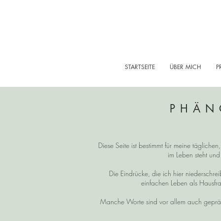
STARTSEITE
ÜBER MICH
P
PHÄN
Diese Seite ist bestimmt für meine tägliche
im Leben steht und
Die Eindrücke, die ich hier niedersch
einfachen Leben als Hausfra
Manche Worte sind vor allem auch gepräg