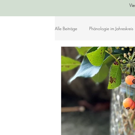
Vie
Alle Beiträge
Phänologie im Jahreskreis
Sommer
Herbst
Winter
Lebensleichte Ernährung
Naturko
Herzenslieder
Bastelideen
Geschichtenkiste
Gedichte, Sprü