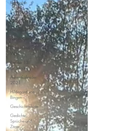
Kabbalah
Kraft des Ortes
Musik
Herzenslieder
Bastelideen
Kunst-Hand-
Werk
Rat der 13
Großmütter
Adventkalender
2021
Hildegard von
Bingen
Geschichtenkiste
Gedichte,
Sprüche und
Zitate