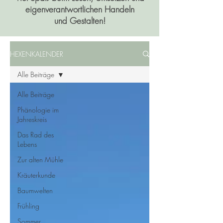
eigenverantwortlichen Handeln
und Gestalten!
HEXENKALENDER
Alle Beiträge
Alle Beiträge
Phänologie im
Jahreskreis
Das Rad des
Lebens
Zur alten Mühle
Kräuterkunde
Baumwelten
Frühling
Sommer