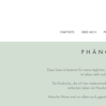
STARTSEITE
ÜBER MICH
P
PHÄN
Diese Seite ist bestimmt für meine tägliche
im Leben steht und
Die Eindrücke, die ich hier niedersch
einfachen Leben als Hausfra
Manche Worte sind vor allem auch gepräg