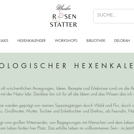
RAXIS
HEXENKALENDER
WORKSHOPS
BIBLIOTHEK
DELORAH
OLOGISCHER HEXENKAL
n, oft wöchentlichen Anregungen, Ideen, Rezepte und Erlebnisse rund um die Ar
 mit der Natur lebt. Dankbar bin ich für all die Ideen und das Wissen das ic
reibe werden geprägt von meinen Spaziergängen durch Wald und Flur, durch 
u, Großmutter, Mutter, Tochter und Enkeltochter und Ehefrau, als Freundin, Na
t vom großen Miteinander, von Begegnungen mit Menschen und dem Leben im
am Leben finden hier Platz. Das erfüllte Leben im vollkommenen Sein - im Jetzt!