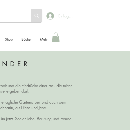
Einloggen
Shop
Bücher
Mehr
ENDER
beit und die Eindrücke einer Frau die mitten
h weitergeben darf.
die tägliche Gartenarbeit und auch dem
chbarin, als Diese und Jene.
 jetzt. Seelenliebe, Berufung und Freude