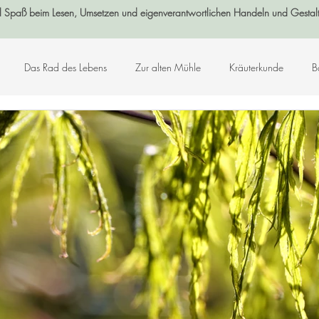
l Spaß beim Lesen, Umsetzen und eigenverantwortlichen Handeln und Gestal
Das Rad des Lebens
Zur alten Mühle
Kräuterkunde
B
Log-Buch
Garten
Wald
Sternenzeit
Steinzeit
smetik
Chakralehre
Angelart - Engelwelt
Kabbalah
K
Kunst-Hand-Werk
Rat der 13 Großmütter
Adventkalender 2021
che und Zitate