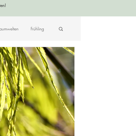
ten!
aumwelten
Frühling
Krafttier - Botschaften
raft des Ortes
Musik
Hildegard von Bingen