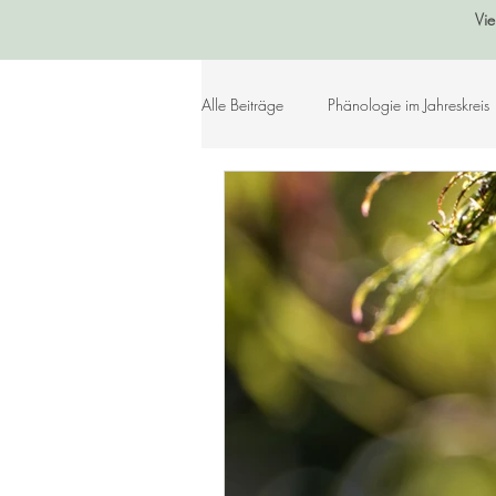
Vie
Alle Beiträge
Phänologie im Jahreskreis
Sommer
Herbst
Winter
Lebensleichte Ernährung
Naturko
Herzenslieder
Bastelideen
Geschichtenkiste
Gedichte, Sprü