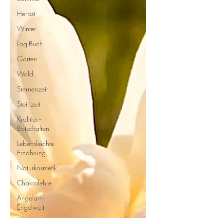
Herbst
Winter
Log-Buch
Garten
Wald
Sternenzeit
Steinzeit
Krafttier -
Botschaften
Lebensleichte
Ernährung
Naturkosmetik
Chakralehre
Angelart -
Engelwelt