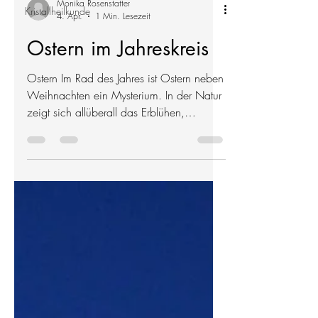
Kristallheilkunde
Monika Rosenstatter
4. Apr.
1 Min. Lesezeit
Ostern im Jahreskreis
Ostern Im Rad des Jahres ist Ostern neben
Weihnachten ein Mysterium. In der Natur
zeigt sich allüberall das Erblühen,
Erwachen, Auferstehen. Blütenwiesen,
Baumblüten, keimende Samen… alles
bricht auf. Nichts ist reiner als eine
aufblühende Blume, ein keimender Same.
Beginne dieses Fest so rein wie eine
weiße Blume, ein kleines Kind und setze
bewusst die Samen, deren Früchte Du im
Herbst ernten möchtest. Wisse dies
braucht Hingabe, Pflege und viel Liebe!
Gesegnete Ostern Und a