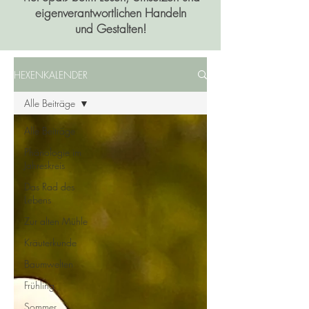
eigenverantwortlichen Handeln
und Gestalten!
HEXENKALENDER
Alle Beiträge
Alle Beiträge
Phänologie im
Jahreskreis
Das Rad des
Lebens
Zur alten Mühle
Kräuterkunde
Baumwelten
Frühling
Sommer