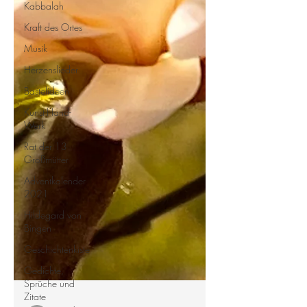
Kabbalah
Kraft des Ortes
Musik
Herzenslieder
Bastelideen
Kunst-Hand-
Werk
Rat der 13
Großmütter
Adventkalender
2021
Hildegard von
Bingen
Geschichtenkiste
Gedichte,
Sprüche und
Zitate