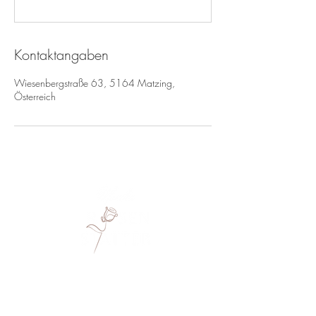
Kontaktangaben
Wiesenbergstraße 63, 5164 Matzing,
Österreich
Monika Rosenstatter
Hennergraben 4
5143 Feldkirchen bei Mattighofen
+43 664 4026033