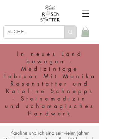
In neues Land
bewegen -
Medizintage
Februar Mit Monika
Rosenstatter und
Karoline Schnepps
- Steinemedizin
und schamagisches
Handwerk
Karoline und ich sind seit vielen Jahren