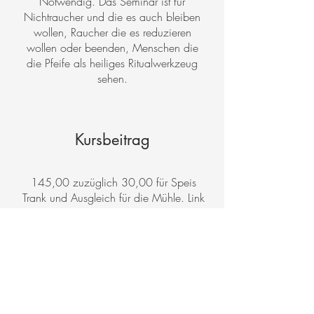
Notwendig. Das Seminar ist für
Nichtraucher und die es auch bleiben
wollen, Raucher die es reduzieren
wollen oder beenden, Menschen die
die Pfeife als heiliges Ritualwerkzeug
sehen.
Kursbeitrag
145,00 zuzüglich 30,00 für Speis
Trank und Ausgleich für die Mühle. Link
zur Anmeldung auf Connys Seite:
https://www.anima-
miedler.at/veranstaltung/die-pfeife-und-
die-kraeuterfrau/