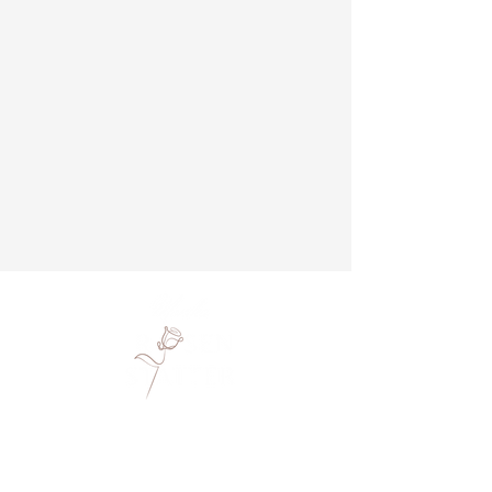
Monika Rosenstatter
Hennergraben 4
5143 Feldkirchen bei Mattighofen
+43 664 4026033