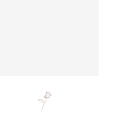
Monika Rosenstatter
Hennergraben 4
5143 Feldkirchen bei Mattighofen
+43 664 4026033