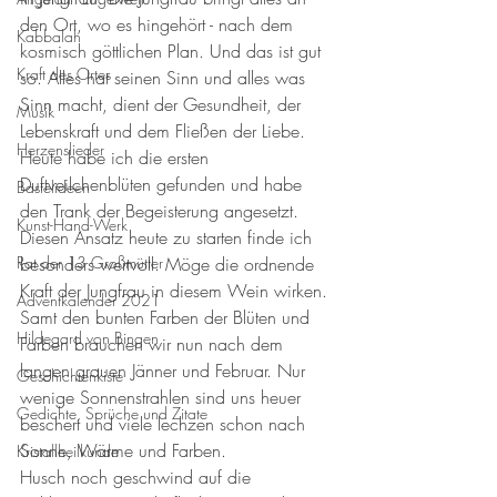
den Ort, wo es hingehört - nach dem 
Kabbalah
kosmisch göttlichen Plan. Und das ist gut 
Kraft des Ortes
so. Alles hat seinen Sinn und alles was 
Sinn macht, dient der Gesundheit, der 
Musik
Lebenskraft und dem Fließen der Liebe. 
Herzenslieder
Heute habe ich die ersten 
Duftveilchenblüten gefunden und habe 
Bastelideen
den Trank der Begeisterung angesetzt. 
Kunst-Hand-Werk
Diesen Ansatz heute zu starten finde ich 
Rat der 13 Großmütter
besonders wertvoll. Möge die ordnende 
Kraft der Jungfrau in diesem Wein wirken. 
Adventkalender 2021
Samt den bunten Farben der Blüten und 
Hildegard von Bingen
Farben brauchen wir nun nach dem 
langen grauen Jänner und Februar. Nur 
Geschichtenkiste
wenige Sonnenstrahlen sind uns heuer 
Gedichte, Sprüche und Zitate
beschert und viele lechzen schon nach 
Sonne, Wärme und Farben. 
Kristallheilkunde
Husch noch geschwind auf die 