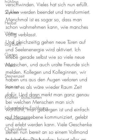
Frühling
verschwinden. Vieles hat sich nun erfüllt. 
Zyklen werden beendet und transformiert. 
Sommer
Manchmal ist es sogar so, dass man 
Herbst
schon wahrnehmen kann, wie manches 
Winter
völlig verblasst. 
Und gleichzeitig gehen neue Türen auf 
Log-Buch
und Seelenenergie wird aktiviert. Ich 
Garten
erlebe gerade selbst wie so viele neue 
Menschen, und auch uralte Freunde sich 
Wald
melden. Kollegen und Kolleginnen, wir 
Sternenzeit
haben uns aus den Augen verloren und 
Steinzeit
nun ist es als wäre wieder Raum Zeit 
dafür. Und dann merkt man ganz genau 
Krafttier - Botschaften
bei welchen Menschen man sich 
Lebensleichte Ernährung
wohlfühlt, man geborgen ist und einfach 
auf Herzensebene kommuniziert, gelebt 
Naturkosmetik
und erlebt werden kann. Viele Geschenke 
Chakralehre
stehen nun bereit an so einem Vollmond 
in Jungfrau. Die Jungfrau bringt alles an 
Angelart - Engelwelt