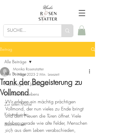
Beitrag
Alle Beiträge
Monika Rosenstatter
Alle Beiträge
7. März 2023
2 Min. Lesezeit
Trank der Begeisterung zu
Phänologie im Jahreskreis
Vollmond
Das Rad des Lebens
Wir erleben ein mächtig prächtigen 
Zur alten Mühle
Vollmond, der nun vieles zu Ende bringt 
Kräuterkunde
und dem Neuen die Türen öffnet. Viele 
erleben gerade wie alte Felder, Menschen 
Baumwelten
sich aus dem Leben verabschieden, 