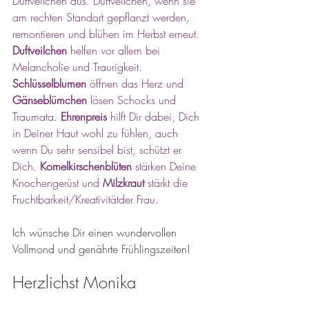
Duftveilchen aus. Duftveilchen, wenn sie 
am rechten Standort gepflanzt werden, 
remontieren und blühen im Herbst erneut. 
Duftveilchen
 helfen vor allem bei 
Melancholie und Traurigkeit. 
Schlüsselblumen 
öffnen das Herz und 
Gänseblümchen 
lösen Schocks und 
Traumata. 
Ehrenpreis 
hilft Dir dabei, Dich 
in Deiner Haut wohl zu fühlen, auch 
wenn Du sehr sensibel bist, schützt er 
Dich. 
Kornelkirschenblüten 
stärken Deine 
Knochengerüst und 
Milzkraut 
stärkt die 
Fruchtbarkeit/Kreativitätder Frau. 
Ich wünsche Dir einen wundervollen 
Vollmond und genährte Frühlingszeiten!
Herzlichst Monika