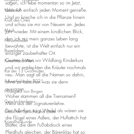
sagen, ich lebe momentan so im Jetzt, 
dass ich einfach jeden Moment genieße. 
Kabbalah
Und so krieche ich in die Pflanze hinein 
Kraft des Ortes
und schau sie mir von Neuem an. Jedes 
Musik
Jahr wieder. Mit einem kindlichen Blick, 
den ich mir mein ganzes Leben lang 
Herzenslieder
bewahrte, ist die Welt einfach nur ein 
Bastelideen
einziger zauberhafter Ort. 
Gestern hatten wir Wildfang Kinderkurs 
Kunst-Hand-Werk
und wir entdeckten die Kräuter nochmals 
Rat der 13 Großmütter
neu. Man sagt all die Namen so dahin, 
Adventkalender 2021
ohne zu lauschen was sie denn 
aussagen. 
Hildegard von Bingen
Woher stammen all die Tiernamen?
Geschichtenkiste
Meist aus der Signaturenlehre. 
Der Adlerfarn trägt Wedel als wären sie 
Gedichte, Sprüche und Zitate
die Flügel eines Adlers, der Huflattich hat 
Kristallheilkunde
Blätter, die dem Fußabdruck eines 
Pferdhufs gleichen, der Bärenklau hat so 