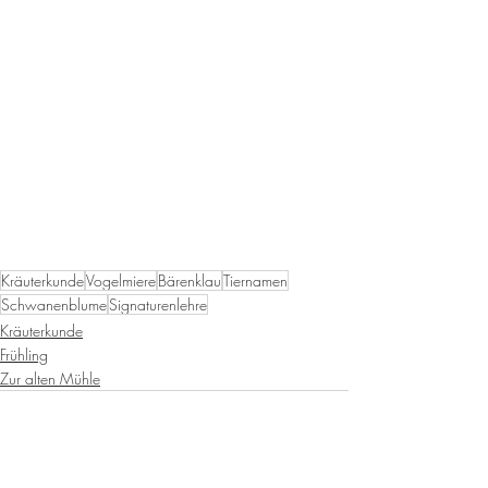
Kräuterkunde
Vogelmiere
Bärenklau
Tiernamen
Schwanenblume
Signaturenlehre
Kräuterkunde
Frühling
Zur alten Mühle