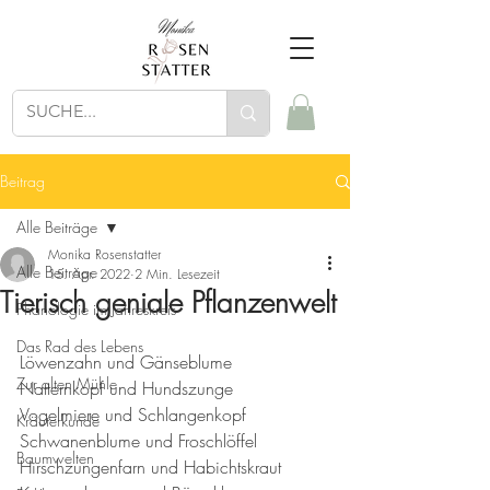
Beitrag
Alle Beiträge
Monika Rosenstatter
Alle Beiträge
15. Apr. 2022
2 Min. Lesezeit
Tierisch geniale Pflanzenwelt
Phänologie im Jahreskreis
Das Rad des Lebens
Löwenzahn und Gänseblume
Zur alten Mühle
Natternkopf und Hundszunge
Vogelmiere und Schlangenkopf
Kräuterkunde
Schwanenblume und Froschlöffel
Baumwelten
Hirschzungenfarn und Habichtskraut