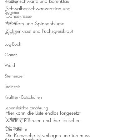
Katzenschwanz und Bärenklau
Frühling
Schwalbenschwanzenzian und 
Sommer
Gänsekresse
Herbst
Adlerfarn und Spinnenblume
Zickleinkraut und Fuchsgreiskraut
Winter
Log-Buch
Garten
Wald
Sternenzeit
Steinzeit
Krafttier - Botschaften
Lebensleichte Ernährung
Hier kann die Liste endlos fortgesetzt 
Naturkosmetik
werden, Pflanzen und ihre tierischen 
Namen. 
Chakralehre
Die Karwoche ist verflogen und ich muss 
Angelart - Engelwelt