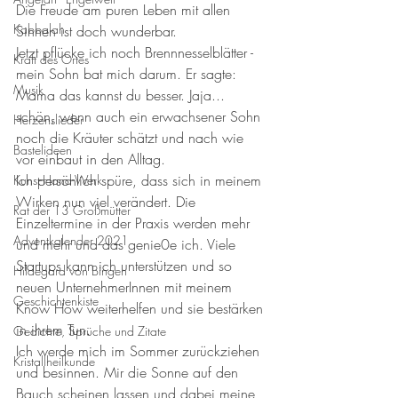
Die Freude am puren Leben mit allen 
Kabbalah
Sinnen ist doch wunderbar. 
Jetzt pflücke ich noch Brennnesselblätter - 
Kraft des Ortes
mein Sohn bat mich darum. Er sagte: 
Musik
Mama das kannst du besser. Jaja... 
schön, wenn auch ein erwachsener Sohn 
Herzenslieder
noch die Kräuter schätzt und nach wie 
Bastelideen
vor einbaut in den Alltag. 
Ich persönlich spüre, dass sich in meinem 
Kunst-Hand-Werk
Wirken nun viel verändert. Die 
Rat der 13 Großmütter
Einzeltermine in der Praxis werden mehr 
Adventkalender 2021
und mehr und das genie0e ich. Viele 
Startups kann ich unterstützen und so 
Hildegard von Bingen
neuen UnternehmerInnen mit meinem 
Geschichtenkiste
Know How weiterhelfen und sie bestärken 
in ihrem Tun. 
Gedichte, Sprüche und Zitate
Ich werde mich im Sommer zurückziehen 
Kristallheilkunde
und besinnen. Mir die Sonne auf den 
Bauch scheinen lassen und dabei meine 