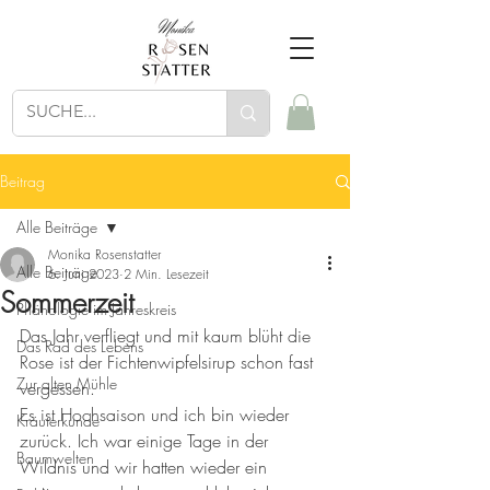
Beitrag
Alle Beiträge
Monika Rosenstatter
Alle Beiträge
6. Juni 2023
2 Min. Lesezeit
Sommerzeit
Phänologie im Jahreskreis
Das Jahr verfliegt und mit kaum blüht die 
Das Rad des Lebens
Rose ist der Fichtenwipfelsirup schon fast 
Zur alten Mühle
vergessen. 
Es ist Hochsaison und ich bin wieder 
Kräuterkunde
zurück. Ich war einige Tage in der 
Baumwelten
Wildnis und wir hatten wieder ein 