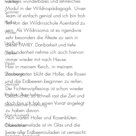
weiteres wunderbares und lehrreiches 
Frühling
Modul in der Wildnispädagogik. Unser 
Sommer
Team ist einfach genial und ich bin froh 
Herbst
Teil von der Wildnisschule Auenland zu 
sein. Als Wildnisoma ist es irgendwie 
Winter
sehr besonders die Älteste zu sein in 
Log-Buch
dieser FAMILY. Danbarkeit und tiefe 
Verbundenheit nehme ich auch hiervon 
Garten
immer wieder mit nach Hause. 
Wald
Hier in meinem Reich, in meinem 
Zaubergarten blüht der Holler, die Rosen 
Sternenzeit
und die Erdbeeren beginnen zu reifen. 
Steinzeit
Der Fichtenwipflesirup ist schon wieder 
Krafttier - Botschaften
Geschichte, so schnell rast die Zeit und 
doch bin ich froh einen Vorrat angelegt 
Lebensleichte Ernährung
zu haben davon. 
Naturkosmetik
Nun warten Holler und Rosenblüten. 
Erbeermarmelade ist im Glas und die 
Chakralehre
beste aller Erdbeerrouladen ist vernascht. 
Angelart - Engelwelt