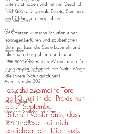
unterstützt haben und mit viel Geschick 
Kabbalah
und Kreativität geniale Events, Seminare 
und Erlebnisse ermöglichten. 
Kraft des Ortes
Musik
Von Herzen wünsche ich allen einen 
sonnigen, erfüllten und zauberhaften 
Herzenslieder
Sommer. Lasst die Seele baumeln und 
Bastelideen
blickt so oft es geht in den blauen 
Kunst-Hand-Werk
Himmel, schwimmt im Wasser und erfreut 
Euch an der Schönheit der Natur. Möge 
Rat der 13 Großmütter
die innere Natur aufblühen!
Adventkalender 2021
Ich schließe meine Tore 
Hildegard von Bingen
ab10. Juli in der Praxis nun 
Geschichtenkiste
bis 7 September. 
Gedichte, Sprüche und Zitate
Bitte um Verständnis, dass 
ich in dieser zeit nicht 
Kristallheilkunde
erreichbar bin. Die Praxis 