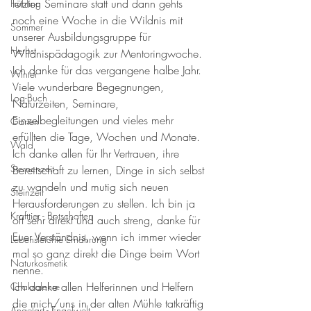
letzten Seminare statt und dann gehts 
Frühling
noch eine Woche in die Wildnis mit 
Sommer
unserer Ausbildungsgruppe für 
Herbst
Wildnispädagogik zur Mentoringwoche. 
Ich danke für das vergangene halbe Jahr. 
Winter
Viele wunderbare Begegnungen, 
Log-Buch
Naturzeiten, Seminare, 
Einzelbegleitungen und vieles mehr 
Garten
erfüllten die Tage, Wochen und Monate. 
Wald
Ich danke allen für Ihr Vertrauen, ihre 
Sternenzeit
Bereitschaft zu lernen, Dinge in sich selbst 
zu wandeln und mutig sich neuen 
Steinzeit
Herausforderungen zu stellen. Ich bin ja 
Krafttier - Botschaften
oft sehr direkt und auch streng, danke für 
Euer Verständnis, wenn ich immer wieder 
Lebensleichte Ernährung
mal so ganz direkt die Dinge beim Wort 
Naturkosmetik
nenne. 
Ich danke allen Helferinnen und Helfern 
Chakralehre
die mich/uns in der alten Mühle tatkräftig 
Angelart - Engelwelt