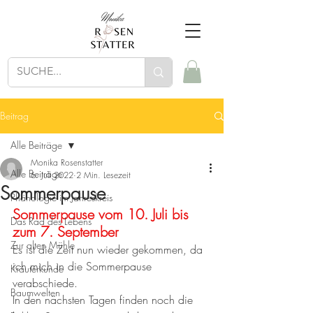
Beitrag
Alle Beiträge
Monika Rosenstatter
Alle Beiträge
6. Juli 2022
2 Min. Lesezeit
Sommerpause
Phänologie im Jahreskreis
Sommerpause vom 10. Juli bis 
Das Rad des Lebens
zum 7. September
Zur alten Mühle
Es ist die Zeit nun wieder gekommen, da 
ich mich in die Sommerpause 
Kräuterkunde
verabschiede. 
Baumwelten
In den nächsten Tagen finden noch die 