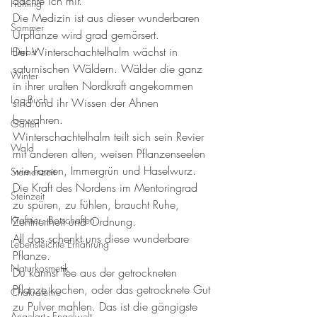
dachte ich mir. 
Frühling
Die Medizin ist aus dieser wunderbaren 
Sommer
Urpflanze wird grad gemörsert. 
Der Winterschachtelhalm wächst in 
Herbst
saturnischen Wäldern. Wälder die ganz 
Winter
in ihrer uralten Nordkraft angekommen 
Log-Buch
sind und ihr Wissen der Ahnen 
bewahren. 
Garten
Winterschachtelhalm teilt sich sein Revier 
Wald
mit anderen alten, weisen Pflanzenseelen 
wie Farnen, Immergrün und Haselwurz. 
Sternenzeit
Die Kraft des Nordens im Mentoringrad 
Steinzeit
zu spüren, zu fühlen, braucht Ruhe, 
Krafttier - Botschaften
Zentriertheit und Ordnung. 
All das schenkt uns diese wunderbare 
Lebensleichte Ernährung
Pflanze. 
Naturkosmetik
Du kannst Tee aus der getrockneten 
Pflanze kochen, oder das getrocknete Gut 
Chakralehre
zu Pulver mahlen. Das ist die gängigste 
Angelart - Engelwelt