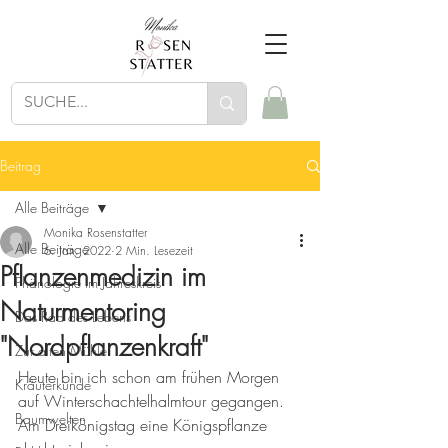
Beitrag
Alle Beiträge
Monika Rosenstatter
Alle Beiträge
6. Jan. 2022
2 Min. Lesezeit
Pflanzenmedizin im
Phänologie im Jahreskreis
Naturmentoring
Das Rad des Lebens
"Nordpflanzenkraft"
Zur alten Mühle
Heute bin ich schon am frühen Morgen 
Kräuterkunde
auf Winterschachtelhalmtour gegangen. 
Baumwelten
Am Dreikönigstag eine Königspflanze 