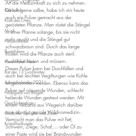
Art die Medizinkraft zu sich zu nehmen. 
Da ich gerne salbe, habe ich mir heute 
Kabbalah
auch ein Pulver gemacht aus der 
Kraft des Ortes
gerösteten Pflanze. Man röstet die Stängel 
Musik
in einer Pfanne solange, bis sie nicht 
mehr raucht und die Stängel gut 
Herzenslieder
schwarzbraun sind. Durch das lange 
Bastelideen
Rösten wird die Pflanze auch steril. 
Auskühlen lassen und mörsern. 
Kunst-Hand-Werk
Dieses Pulver kann bei Durchfällen und 
Rat der 13 Großmütter
auch bei leichten Vergiftungen wie Kohle 
Adventkalender 2021
eingenommen werden. Ebenso kann das 
Pulver auf nässende Wunden, schlecht 
Hildegard von Bingen
heilende Wunden gestreut werden. Mit 
Geschichtenkiste
einem Verband aus Wegerich darüber 
eine absolut geniale Wildnismedizin. 
Gedichte, Sprüche und Zitate
Vermischt man das Pulver mit Fett, 
Kristallheilkunde
Schwein, Ziege, Schaf,... oder Öl zu 
einer Paste wird sie bei Brandwunden 