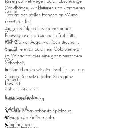
Jahren auf Rehwegen durch abschüssige 
Frühling
Waldhänge, wir kletterten und klammerten 
Sommer
 uns an den steilen Hängen an Wurzel 
Herbst
und Ästen fest.
Auch ich folgte als Kind immer den 
Winter
Rehwegen- als ob sie es im Blut hätte. 
Log-Buch
Kein Ziel vor Augen - einfach streunern. 
Sie führte mich durch ein Goldrutenfeld - 
Garten
im Winter hat dies eine ganz besondere 
Wald
Schönheit.
Im Bach bauten wir eine Insel für uns - aus 
Sternenzeit
Steinen. Sie setzte jeden Stein ganz 
Steinzeit
bewusst.
Krafttier - Botschaften
Inseln der Kindheit.
Lebensleichte Ernährung
Naturkosmetik
🍃Natur ist das schönste Spielzeug
🍃magische Kräfte schulen
Chakralehre
🍃einfach sein 
Angelart - Engelwelt