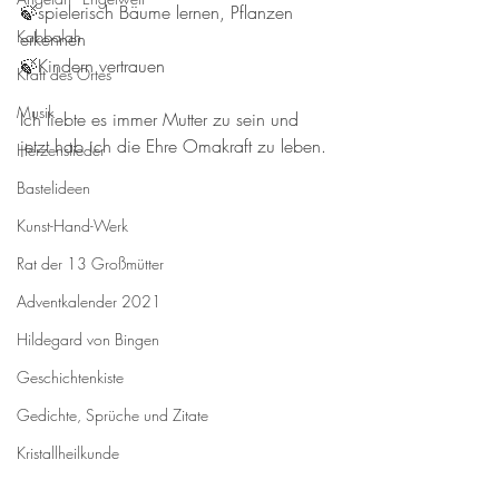
🍃spielerisch Bäume lernen, Pflanzen 
Kabbalah
erkennen
🍃Kindern vertrauen
Kraft des Ortes
Musik
Ich liebte es immer Mutter zu sein und 
jetzt hab ich die Ehre Omakraft zu leben.
Herzenslieder
Bastelideen
Kunst-Hand-Werk
Rat der 13 Großmütter
Adventkalender 2021
Hildegard von Bingen
Geschichtenkiste
Gedichte, Sprüche und Zitate
Kristallheilkunde