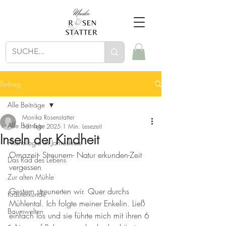
Beitrag
Alle Beiträge
Monika Rosenstatter
Alle Beiträge
13. Feb. 2025
1 Min. Lesezeit
Inseln der Kindheit
Phänologie im Jahreskreis
Omazeit- Streunern- Natur erkunden-Zeit 
Das Rad des Lebens
vergessen
Zur alten Mühle
Gestern streunerten wir. Quer durchs 
Kräuterkunde
Mühlental. Ich folgte meiner Enkelin. Ließ 
Baumwelten
einfach los und sie führte mich mit ihren 6 