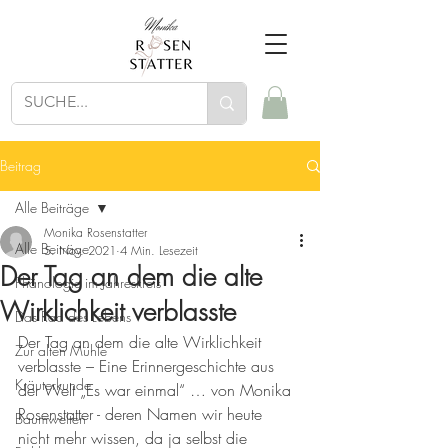
Beitrag
Alle Beiträge
Monika Rosenstatter
Alle Beiträge
5. Nov. 2021
4 Min. Lesezeit
Der Tag an dem die alte
Phänologie im Jahreskreis
Wirklichkeit verblasste
Das Rad des Lebens
Der Tag an dem die alte Wirklichkeit 
Zur alten Mühle
verblasste – Eine Erinnergeschichte aus 
Kräuterkunde
der Welt „Es war einmal“ … von Monika 
Rosenstatter - deren Namen wir heute 
Baumwelten
nicht mehr wissen, da ja selbst die 