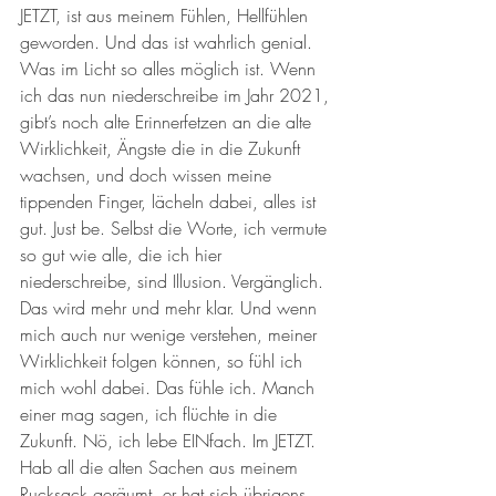
JETZT, ist aus meinem Fühlen, Hellfühlen 
geworden. Und das ist wahrlich genial. 
Was im Licht so alles möglich ist. Wenn 
ich das nun niederschreibe im Jahr 2021, 
gibt’s noch alte Erinnerfetzen an die alte 
Wirklichkeit, Ängste die in die Zukunft 
wachsen, und doch wissen meine 
tippenden Finger, lächeln dabei, alles ist 
gut. Just be. Selbst die Worte, ich vermute 
so gut wie alle, die ich hier 
niederschreibe, sind Illusion. Vergänglich. 
Das wird mehr und mehr klar. Und wenn 
mich auch nur wenige verstehen, meiner 
Wirklichkeit folgen können, so fühl ich 
mich wohl dabei. Das fühle ich. Manch 
einer mag sagen, ich flüchte in die 
Zukunft. Nö, ich lebe EINfach. Im JETZT. 
Hab all die alten Sachen aus meinem 
Rucksack geräumt, er hat sich übrigens 