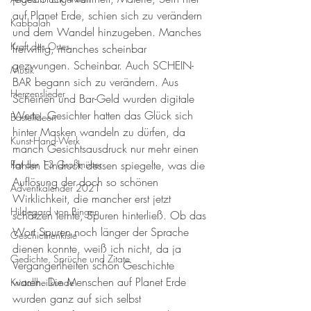
auf Planet Erde, schien sich zu verändern 
Kabbalah
und dem Wandel hinzugeben. Manches 
Kraft des Ortes
freiwillig, manches scheinbar 
gezwungen. Scheinbar. Auch SCHEIN-
Musik
BAR begann sich zu verändern. Aus 
Herzenslieder
Scheinen und Bar-Geld wurden digitale 
Werte. Gesichter hatten das Glück sich 
Bastelideen
hinter Masken wandeln zu dürfen, da 
Kunst-Hand-Werk
manch Gesichtsausdruck nur mehr einen 
Rat der 13 Großmütter
fahlen Eindruck dessen spiegelte, was die 
Auflösung der doch so schönen 
Adventkalender 2021
Wirklichkeit, die mancher erst jetzt 
Hildegard von Bingen
schätzen lernte, Spuren hinterließ. Ob das 
Wort Spuren noch länger der Sprache 
Geschichtenkiste
dienen konnte, weiß ich nicht, da ja 
Gedichte, Sprüche und Zitate
Vergangenheiten schon Geschichte 
waren. Die Menschen auf Planet Erde 
Kristallheilkunde
wurden ganz auf sich selbst 