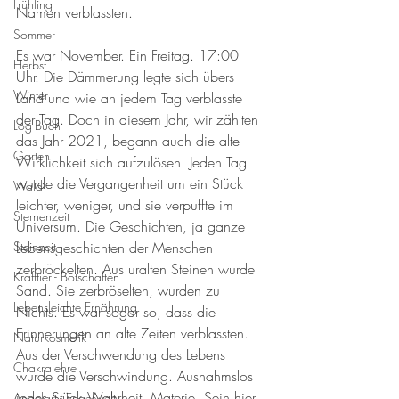
Frühling
Namen verblassten. 
Sommer
Es war November. Ein Freitag. 17:00 
Herbst
Uhr. Die Dämmerung legte sich übers 
Winter
Land und wie an jedem Tag verblasste 
der Tag. Doch in diesem Jahr, wir zählten 
Log-Buch
das Jahr 2021, begann auch die alte 
Garten
Wirklichkeit sich aufzulösen. Jeden Tag 
wurde die Vergangenheit um ein Stück 
Wald
leichter, weniger, und sie verpuffte im 
Sternenzeit
Universum. Die Geschichten, ja ganze 
Steinzeit
Lebensgeschichten der Menschen 
zerbröckelten. Aus uralten Steinen wurde 
Krafttier - Botschaften
Sand. Sie zerbröselten, wurden zu 
Lebensleichte Ernährung
Nichts. Es war sogar so, dass die 
Erinnerungen an alte Zeiten verblassten. 
Naturkosmetik
Aus der Verschwendung des Lebens 
Chakralehre
wurde die Verschwindung. Ausnahmslos 
jedes Stück Wahrheit, Materie, Sein hier 
Angelart - Engelwelt