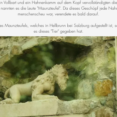
in Vollbart und ein Hahnenkamm auf dem Kopf vervollständigten di
m nannten es die Leute "Maunzteufel". Da dieses Geschöpf jede Nah
menschenscheu war, verendete es bald darauf.
s Maunzteufels, welches in Hellbrunn bei Salzburg aufgestellt ist,
es dieses "Tier" gegeben hat.