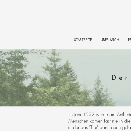
STARTSEITE
ÜBER MICH
P
Der
Im Jahr 1532 wurde am Antheri
Menschen kamen fast nie in di
in der das "Tier" dann auch ge