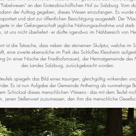
Fabelwesen" an den fürsterzbischöflichen Hof zu Salzburg. Vom da
dann der Auftrag gegeben, dieses Wesen einzufangen. Es wurde of
portiert und dort zur öffentlichen Besichtigung ausgestellt. Der "Mau
gerte in der Gefangenschaft jegliche Nahrungsaufnahme und starb 
, ist uns nicht überliefert - er dürfte irgendwo im Nahbereich von He
t ist die Tatsache, dass neben der steinernen Skulptur, welche im 
llt, eine zweite ebensolche im Park des Schloßes Klessheim aufgestel
ng (in einer Nische der Friedhofsmauer), der Heimatgemeinde des 
des Landes Salzburg, zurückgebracht worden.
ufels spiegeln das Bild eines traurigen, gleichgültig wirkenden u
er. Es ist nun Aufgabe der Gemeinde Anthering als nunmehrige Besi
 dem Schicksal dieses menschlichen Wesens - das mit dem Teufel nic
n, jenen Stellenwert zuzumessen, den ihm die menschliche Gesellsc