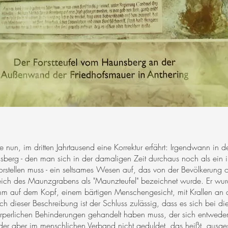
e nun, im dritten Jahrtausend eine Korrektur erfährt: Irgendwann in
sberg - den man sich in der damaligen Zeit durchaus noch als ein i
stellen muss - ein seltsames Wesen auf, das von der Bevölkerung of
eich des Maunzgrabens als "Maunzteufel" bezeichnet wurde. Er wurd
 auf dem Kopf, einem bärtigen Menschengesicht, mit Krallen an d
h dieser Beschreibung ist der Schluss zulässig, dass es sich bei
rperlichen Behinderungen gehandelt haben muss, der sich entweder 
r aber im menschlichen Verband nicht geduldet, das heißt, ausge