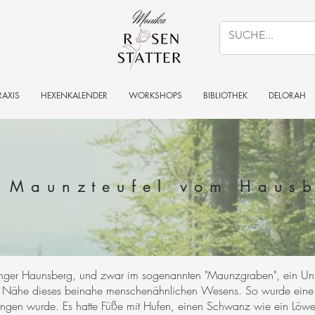
RAXIS
HEXENKALENDER
WORKSHOPS
BIBLIOTHEK
DELORAH
 Maunzteufel vom Haus
nger Haunsberg, und zwar im sogenannten "Maunzgraben", ein Unti
e Nähe dieses beinahe menschenähnlichen Wesens. So wurde eine g
fangen wurde. Es hatte Füße mit Hufen, einen Schwanz wie ein Löwe