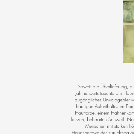
Soweit die Überlieferung, di
Jahrhunderts tauchte am Haun
zugängliches Urwaldgebiet vor
häufigen Aufenthaltes im Ber
Hautfarbe, einem Hahnenkamm
kurzen, behaarten Schweif. Nac
Menschen mit starken kö
Haunsbergwälder zurückzog ode