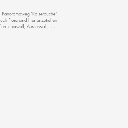
en Panoramaweg "Kaiserbuche"
ch Flora sind hier anzutreffen.
n Innerwall, Ausserwall, ......