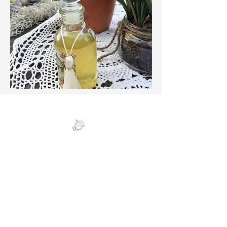
Monika Rosenstatter
Hennergraben 4
5143 Feldkirchen bei Mattighofen
+43 664 4026033
Linkliste
Widerruf