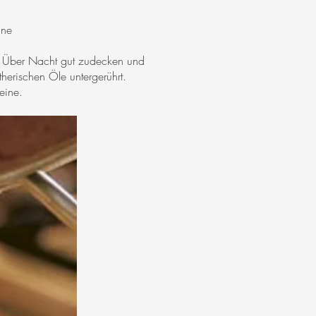
nne
. Über Nacht gut zudecken und
erischen Öle untergerührt.
eine.