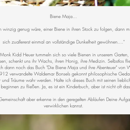
Biene Maja...
winzig genug wäre, einer Biene in ihren Stock zu folgen, dann m
sich zuallererst einmal an vollständige Dunkelheit gewöhnen...."
 Monk Kidd Heuer tummeln sich so viele Bienen in unserem Garten, 
esen, schenkt uns ihr Wachs, ihren Honig, ihre Medizin. Selbstlos f
ich dann noch das Buch "Die Biene Maja und ihre Abenteuer" von 
1912 verwandelte Waldemar Bonsels gekonnt philosophische Gedank
r und Träume wahr werden. Halte ich dieses Buch mit seinen lieblich
beginnen zu fließen. Ja, es ist ein Kinderbuch, aber ist nicht oft d
 Gemeinschaft aber erkenne in den geregelten Abläufen Deine Aufga
verwirklichen kannst.