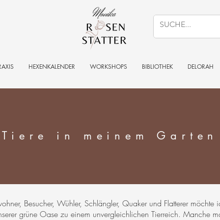
RAXIS
HEXENKALENDER
WORKSHOPS
BIBLIOTHEK
DELORAH
Tiere in meinem Garten
ohner, Besucher, Wühler, Schlängler, Quaker und Flatterer möchte i
 unserer grüne Oase zu einem unvergleichlichen Tierreich. Manche m