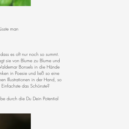
üsste man
dass es oft nur noch so summt.
liegt sie von Blume zu Blume und
Waldemar Bonsels in die Hände
en in Poesie und ließ so eine
en Illustrationen in der Hand, so
as Einfachste das Schönste?
be durch die Du Dein Potential