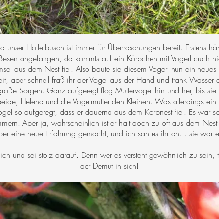
a unser Hollerbusch ist immer für Überraschungen bereit. Erstens hä
Besen angefangen, da kommts auf ein Körbchen mit Vogerl auch ni
Amsel aus dem Nest fiel. Also baute sie diesem Vogerl nun ein neue
eit, aber schnell fraß ihr der Vogel aus der Hand und trank Wasser a
roße Sorgen. Ganz aufgeregt flog Muttervogel hin und her, bis sie 
ten beide, Helena und die Vogelmutter den Kleinen. Was allerdings ei
ogel so aufgeregt, dass er dauernd aus dem Korbnest fiel. Es war
mern. Aber ja, wahrscheinlich ist er halt doch zu oft aus dem Nest
ber eine neue Erfahrung gemacht, und ich sah es ihr an... sie war e
ch und sei stolz darauf. Denn wer es versteht gewöhnlich zu sein, t
der Demut in sich!