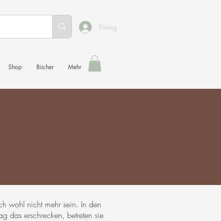
Einloggen
Shop
Bücher
Mehr
ch wohl nicht mehr sein. In den
ag das erschrecken, betreten sie