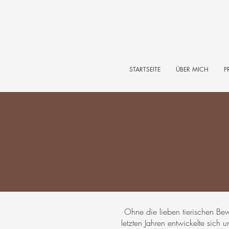
STARTSEITE
ÜBER MICH
P
Ohne die lieben tierischen Bew
letzten Jahren entwickelte sich