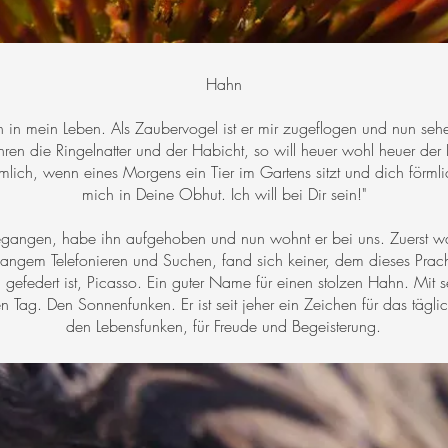
Hahn
ch in mein Leben. Als Zaubervogel ist er mir zugeflogen und nun sehe 
Jahren die Ringelnatter und der Habicht, so will heuer wohl heuer d
ümlich, wenn eines Morgens ein Tier im Gartens sitzt und dich förml
mich in Deine Obhut. Ich will bei Dir sein!"
gangen, habe ihn aufgehoben und nun wohnt er bei uns. Zuerst war
langem Telefonieren und Suchen, fand sich keiner, dem dieses Prachts
ll gefedert ist, Picasso. Ein guter Name für einen stolzen Hahn. Mit
Tag. Den Sonnenfunken. Er ist seit jeher ein Zeichen für das tägli
den Lebensfunken, für Freude und Begeisterung.