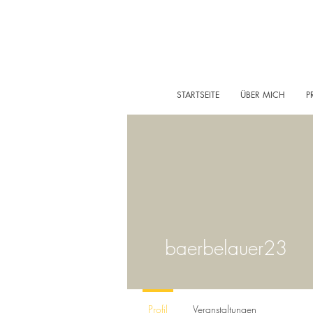
STARTSEITE
ÜBER MICH
P
baerbelauer23
Profil
Veranstaltungen