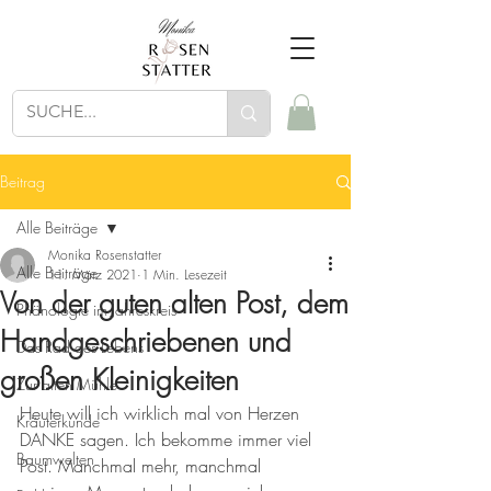
Beitrag
Alle Beiträge
Monika Rosenstatter
Alle Beiträge
11. März 2021
1 Min. Lesezeit
Von der guten alten Post, dem
Phänologie im Jahreskreis
Handgeschriebenen und
Das Rad des Lebens
großen Kleinigkeiten
Zur alten Mühle
Heute will ich wirklich mal von Herzen 
Kräuterkunde
DANKE sagen. Ich bekomme immer viel 
Baumwelten
Post. Manchmal mehr, manchmal 