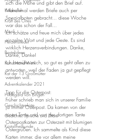
sich die Mühe und gibt den Brief auf. 
Manchmal werden Briefe auch per 
Kabbalah
Spezialboten gebracht... diese Woche 
Kraft des Ortes
war das schon der Fall... 
Musik
Ich schätze und freue mich über jedes 
einzelne Wort und jede Geste. Es sind 
Herzenslieder
wirklich Herzensverbindungen. Danke, 
Bastelideen
Danke, Danke!
Ich bemühe mich, so gut es geht allen zu 
Kunst-Hand-Werk
antworten, weil der Faden ja gut gepflegt 
Rat der 13 Großmütter
werden will. 
Adventkalender 2021
Tipp für die Osterpost: 
Hildegard von Bingen
Früher schrieb man sich in unserer Familie 
Geschichtenkiste
ja immer Osterpost. Da kamen von der 
einen Tante und von der dortigen Tante 
Gedichte, Sprüche und Zitate
Osterpostkarten zur Osterzeit mit blumigen 
Kristallheilkunde
Ostergrüßen. Ich sammelte als Kind diese 
Karten immer, die vor allem meine 