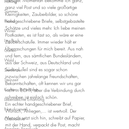
weniger. Momentan bekomme ich ganz, 
Frühling
ganz viel Post und so viele großartige 
Sommer
Kleinigkeiten, Zauberbilder, so schöne 
handgeschriebene Briefe, selbstgebastelte 
Herbst
Schätze und vieles mehr. Ich liebe meinen 
Winter
Postkasten, es ist fast so, als wäre er eine 
Log-Buch
Zauberschatulle. Immer wieder hält er 
Überraschungen für mich bereit. Aus nah 
Garten
und fern, aus sämtlichen Bundesländern, 
Wald
aus der Schweiz, aus Deutschland und 
Südtirol. Teil sind es sogar schon 
Sternenzeit
inzwischen jahrelange Freundschaften, 
Steinzeit
Bekanntschaften, oft kennen wir uns gar 
Krafttier - Botschaften
nicht in ECHT, aber die Verbindung durch 
schreiben ist einfach schön. 
Lebensleichte Ernährung
Ein echter handgeschriebener Brief, 
Naturkosmetik
Wunsch, Anliegen,... ist wertvoll. Der 
Mensch setzt sich hin, schreibt auf Papier, 
Chakralehre
mit der Hand, verpackt die Post, macht 
Angelart - Engelwelt