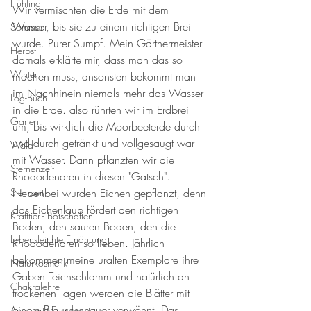
Frühling
Wir vermischten die Erde mit dem 
Wasser, bis sie zu einem richtigen Brei 
Sommer
wurde. Purer Sumpf. Mein Gärtnermeister 
Herbst
damals erklärte mir, dass man das so 
Winter
machen muss, ansonsten bekommt man 
im Nachhinein niemals mehr das Wasser 
Log-Buch
in die Erde. also rührten wir im Erdbrei 
Garten
um, bis wirklich die Moorbeeterde durch 
und durch getränkt und vollgesaugt war 
Wald
mit Wasser. Dann pflanzten wir die 
Sternenzeit
Rhododendren in diesen "Gatsch". 
Steinzeit
Nebenbei wurden Eichen gepflanzt, denn 
das Eichenlaub fördert den richtigen 
Krafttier - Botschaften
Boden, den sauren Boden, den die 
Lebensleichte Ernährung
Rhododendren so lieben. Jährlich 
bekommen meine uralten Exemplare ihre 
Naturkosmetik
Gaben Teichschlamm und natürlich an 
Chakralehre
trockenen Tagen werden die Blätter mit 
einem Brauseschauer verwöhnt. Das 
Angelart - Engelwelt