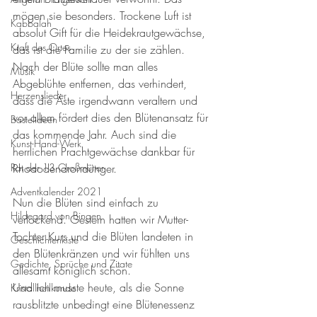
mögen sie besonders. Trockene Luft ist 
Kabbalah
absolut Gift für die Heidekrautgewächse, 
Kraft des Ortes
das ist die Familie zu der sie zählen. 
Nach der Blüte sollte man alles 
Musik
Abgeblühte entfernen, das verhindert, 
Herzenslieder
dass die Äste irgendwann veraltern und 
vor allem fördert dies den Blütenansatz für 
Bastelideen
das kommende Jahr. Auch sind die 
Kunst-Hand-Werk
herrlichen Prachtgewächse dankbar für 
Rat der 13 Großmütter
Rhododendrondünger. 
Adventkalender 2021
Nun die Blüten sind einfach zu 
Hildegard von Bingen
verlockend. Gestern hatten wir Mutter-
Tochter Kurs und die Blüten landeten in 
Geschichtenkiste
den Blütenkränzen und wir fühlten uns 
Gedichte, Sprüche und Zitate
allesamt königlich schön. 
Und ich musste heute, als die Sonne 
Kristallheilkunde
rausblitzte unbedingt eine Blütenessenz 