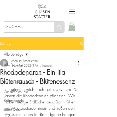
Beitrag
Alle Beiträge
Monika Rosenstatter
Alle Beiträge
26. Mai 2022
3 Min. Lesezeit
Rhododendron - Ein lila
Phänologie im Jahreskreis
Blütenrausch - Blütenessenz
Das Rad des Lebens
Ich erinnere mich noch gut, als wir vor 23 
Zur alten Mühle
Jahren die Rhododendren pflanzten. Wir 
Kräuterkunde
hoben riesige Erdlöcher aus. Dann füllten 
wir Moorbeeterde hinein und ließen den 
Baumwelten
Wasserschlauch in die Erdgrube hängen. 