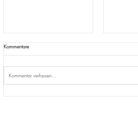
Kommentare
Kommentar verfassen...
Klatschmohnroter Junimorgen
Der Schwar
Leute