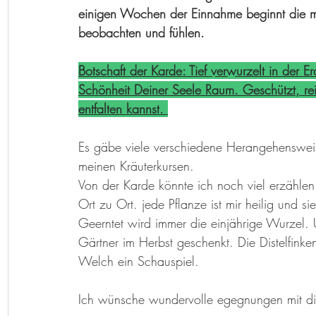
einigen Wochen der Einnahme beginnt die m
beobachten und fühlen.
Botschaft der Karde: Tief verwurzelt in der 
Schönheit Deiner Seele Raum. Geschützt, re
entfalten kannst. 
Es gäbe viele verschiedene Herangehensweise
meinen Kräuterkursen. 
Von der Karde könnte ich noch viel erzähle
Ort zu Ort. jede Pflanze ist mir heilig und s
Geerntet wird immer die einjährige Wurzel.
Gärtner im Herbst geschenkt. Die Distelfin
Welch ein Schauspiel.
Ich wünsche wundervolle egegnungen mit die