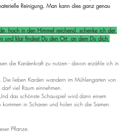
aterielle Reinigung. Man kann dies ganz genau 
Erde, hoch in den Himmel reichend, schenke ich der 
in und klar findest Du den Ort, an dem Du dich 
n die Kardenkraft zu nutzen - davon erzähle ich in 
n. Die lieben Karden wandern im Mühlengarten von 
ie darf viel Raum einnehmen. 
 Und das schönste Schauspiel wird dann einem 
ken kommen in Scharen und holen sich die Samen. 
ser Pflanze. 