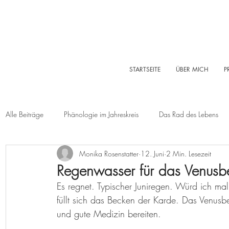
STARTSEITE
ÜBER MICH
P
Alle Beiträge
Phänologie im Jahreskreis
Das Rad des Lebens
Monika Rosenstatter
12. Juni
2 Min. Lesezeit
Sommer
Herbst
Winter
Log-Buch
Garten
Regenwasser für das Venusb
Es regnet. Typischer Juniregen. Würd ich ma
Lebensleichte Ernährung
Naturkosmetik
Chakralehre
füllt sich das Becken der Karde. Das Venus
und gute Medizin bereiten. 