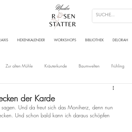
RAXIS
HEXENKALENDER
WORKSHOPS
BIBLIOTHEK
DELORAH
Zur alten Mühle
Kräuterkunde
Baumwelten
Frühling
Wald
Sternenzeit
Steinzeit
Krafttier - Botschaften
ecken der Karde
l sagen. Und da freut sich das Moniherz, denn nun 
Angelart - Engelwelt
Kabbalah
Kraft des Ortes
Musik
becken. Und schon bald kann ich daraus schöpfen 