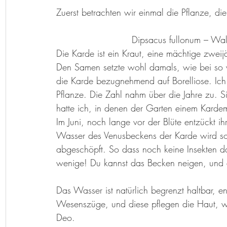
Herzenslieder
Bastelideen
Kunst-Hand-Werk
Rat d
Zuerst betrachten wir einmal die Pflanze, di
Dipsacus fullonum – Wal
Geschichtenkiste
Gedichte, Sprüche und Zitate
Die Karde ist ein Kraut, eine mächtige zweijä
Den Samen setzte wohl damals, wie bei so vi
die Karde bezugnehmend auf Borelliose. Ich 
Pflanze. Die Zahl nahm über die Jahre zu. S
hatte ich, in denen der Garten einem Kardem
Im Juni, noch lange vor der Blüte entzückt 
Wasser des Venusbeckens der Karde wird so
abgeschöpft. So dass noch keine Insekten d
wenige! Du kannst das Becken neigen, und da
Das Wasser ist natürlich begrenzt haltbar, en
Wesenszüge, und diese pflegen die Haut, wir
Deo. 