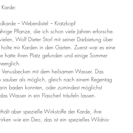
er 13 Großmütter
Adventkalender 2021
Hildegard von Bingen
e Karde:
dkarde – Weberdistel – Kratzkopf
hrige Pflanze, die ich schon viele Jahren erforsche. 
elen, Wolf Dieter Storl mit seiner Darbietung über 
holte mir Karden in den Garten. Zuerst war es eine 
ie hatte ihren Platz gefunden und einige Sommer 
eerglich.
ihr Venusbecken mit dem heilsamen Wasser. Das 
 sauber als möglich, gleich nach einem Regentag 
arin baden konnten, oder zumindest möglichst 
s Wasser in ein Flascherl träufeln lassen.
thält aber spezielle Wirkstoffe der Karde, ihre 
ken wie ein Deo, das ist ein spezielles Wildnis-