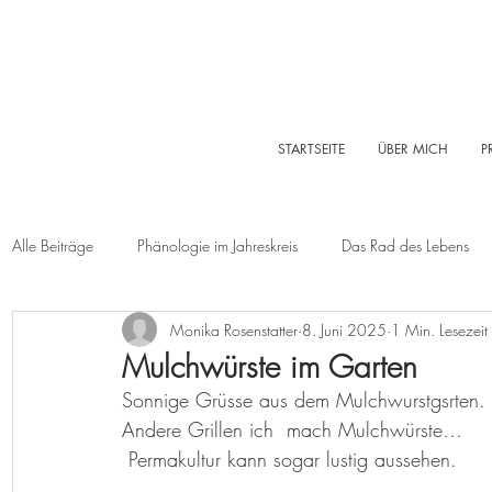
STARTSEITE
ÜBER MICH
P
Alle Beiträge
Phänologie im Jahreskreis
Das Rad des Lebens
Monika Rosenstatter
8. Juni 2025
1 Min. Lesezeit
Sommer
Herbst
Winter
Log-Buch
Garten
Mulchwürste im Garten
Sonnige Grüsse aus dem Mulchwurstgsrten.
Lebensleichte Ernährung
Naturkosmetik
Chakralehre
Andere Grillen ich  mach Mulchwürste… 
 Permakultur kann sogar lustig aussehen.