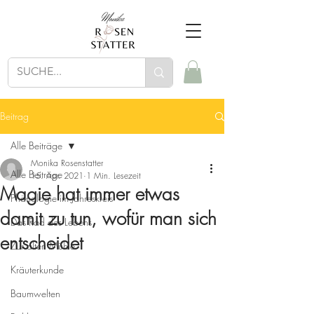
Beitrag
Alle Beiträge
Monika Rosenstatter
Alle Beiträge
15. Apr. 2021
1 Min. Lesezeit
Magie hat immer etwas
Phänologie im Jahreskreis
damit zu tun, wofür man sich
Das Rad des Lebens
entscheidet
Zur alten Mühle
Kräuterkunde
Baumwelten