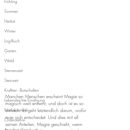
Frühling
Sommer
Herbst
Winter
Log-Buch
Garten
Wald
Sternenzeit
Steinzeit
Krafttier - Botschaften
Manchen Menschen erscheint Magie so 
Lebensleichte Ernährung
magisch weit entfernt, und doch ist es so 
einfach. Es geht letztendlich darum, wofür 
Naturkosmetik
man sich entscheidet. Und dies mit all 
Chakralehre
seinen Anteilen. Magie geschieht, wenn 
Angelart - Engelwelt