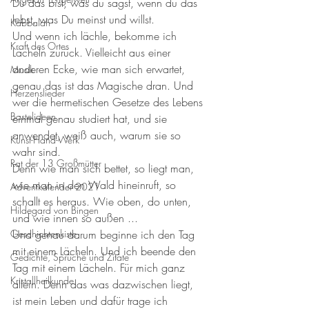
Du das bist, was du sagst, wenn du das 
lebst, was Du meinst und willst. 
Kabbalah
Und wenn ich lächle, bekomme ich 
Kraft des Ortes
Lächeln zurück. Vielleicht aus einer 
anderen Ecke, wie man sich erwartet, 
Musik
genau das ist das Magische dran. Und 
Herzenslieder
wer die hermetischen Gesetze des Lebens 
Bastelideen
einmal genau studiert hat, und sie 
anwendet, weiß auch, warum sie so 
Kunst-Hand-Werk
wahr sind. 
Rat der 13 Großmütter
Denn wie man sich bettet, so liegt man, 
wie man in den Wald hineinruft, so 
Adventkalender 2021
schallt es heraus. Wie oben, do unten, 
Hildegard von Bingen
und wie innen so außen ... 
Und genau darum beginne ich den Tag 
Geschichtenkiste
mit einem Lächeln. Und ich beende den 
Gedichte, Sprüche und Zitate
Tag mit einem Lächeln. Für mich ganz 
Kristallheilkunde
allein. Denn das was dazwischen liegt, 
ist mein Leben und dafür trage ich 