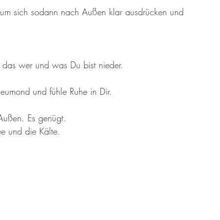
er 13 Großmütter
Adventkalender 2021
Hildegard von Bingen
n um sich sodann nach Außen klar ausdrücken und 
 das wer und was Du bist nieder.
eumond und fühle Ruhe in Dir.
Außen. Es genügt.
e und die Kälte.