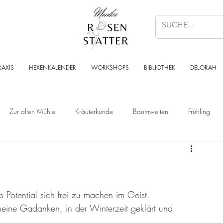
RAXIS
HEXENKALENDER
WORKSHOPS
BIBLIOTHEK
DELORAH
Zur alten Mühle
Kräuterkunde
Baumwelten
Frühling
Wald
Sternenzeit
Steinzeit
Krafttier - Botschaften
Angelart - Engelwelt
Kabbalah
Kraft des Ortes
Musik
 Potential sich frei zu machen im Geist.
meine Gadanken, in der Winterzeit geklärt und 