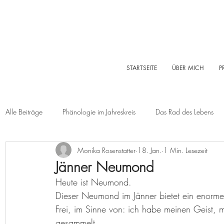
STARTSEITE
ÜBER MICH
P
Alle Beiträge
Phänologie im Jahreskreis
Das Rad des Lebens
Monika Rosenstatter
18. Jan.
1 Min. Lesezeit
Sommer
Herbst
Winter
Log-Buch
Garten
Jänner Neumond
Heute ist Neumond.
Lebensleichte Ernährung
Naturkosmetik
Chakralehre
Dieser Neumond im Jänner bietet ein enormes
Frei, im Sinne von: ich habe meinen Geist, 
gesammelt.