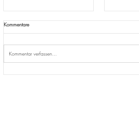
Kommentare
Bleib stehen
Kommentar verfassen...
Wilder Ka
Monika Rosenstatter
Hennergraben 4
5143 Feldkirchen bei Mattighofen
+43 664 4026033