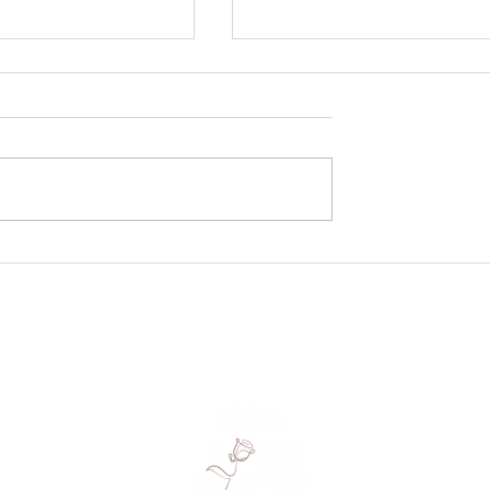
ugummi
Vom Zauber und der Magie
des Wacholders
MONIKA ROSENSTATTER