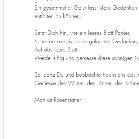
Herzenslieder
Bastelideen
Kunst-Hand-Werk
Rat d
Ein gesammelter Geist fasst klare Gedanke
entfalten zu können.
Geschichtenkiste
Gedichte, Sprüche und Zitate
Setzt Dich hin, vor ein leeres Blatt Papier.
Schreibe keeativ deine gefassten Gedanken,
Auf das leere Blatt.
Werde ruhig und geniesse diese sonnigen N
Sei ganz Du und beobachte höchstens das 
Geniesse den Winter, den Jänner, den Schne
Monika Rosenstatter