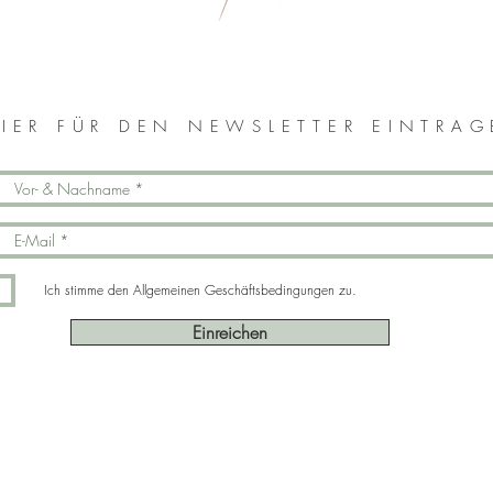
IER FÜR DEN NEWSLETTER EINTRA
Ich stimme den Allgemeinen Geschäftsbedingungen zu.
Einreichen
Impressum |
Datenschutz
© 2021 Monika Rosenstatter, Erstellt von
Grow & Flow