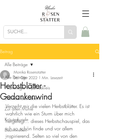
Beitrag
Alle Beiträge
Monika Rosenstatter
Alle Beiträge
26. Okt. 2022
1 Min. Lesezeit
Herbstblätter -
Phänologie im Jahreskreis
Gedankenwind
Das Rad des Lebens
Verzeiht mir die vielen Herbstblätter. Es ist 
Zur alten Mühle
wahrlich wie ein Sturm über mich 
Kräuterkunde
hergefegt... dieses Herbstschauspiel, das 
ich so schön finde und vor allem 
Baumwelten
inspirierend. Selten so viel von den 