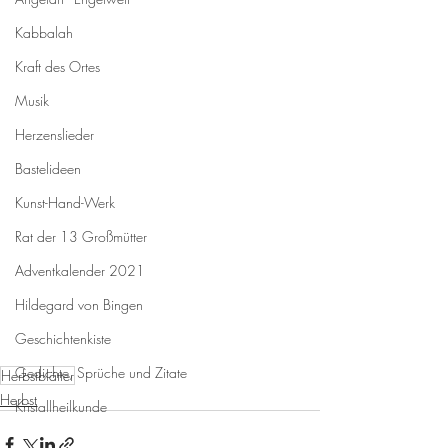
Kabbalah
Kraft des Ortes
Musik
Herzenslieder
Bastelideen
Kunst-Hand-Werk
Rat der 13 Großmütter
Adventkalender 2021
Hildegard von Bingen
Geschichtenkiste
Gedichte, Sprüche und Zitate
Herbstblätter
Herbst
Kristallheilkunde