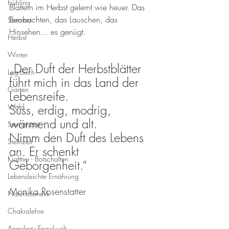
Frühling
Blättern im Herbst gelernt wie heuer. Das 
Beobachten, das Lauschen, das 
Sommer
Hinsehen... es genügt. 
Herbst
Winter
„Der Duft der Herbstblätter 
Log-Buch
führt mich in das Land der 
Garten
Lebensreife.
Wald
Süss, erdig, modrig, 
wärmend und alt.
Sternenzeit
Nimm den Duft des Lebens 
Steinzeit
an. Er schenkt 
Krafttier - Botschaften
Geborgenheit.“
Lebensleichte Ernährung
Monika Rosenstatter
Naturkosmetik
Chakralehre
Angelart - Engelwelt