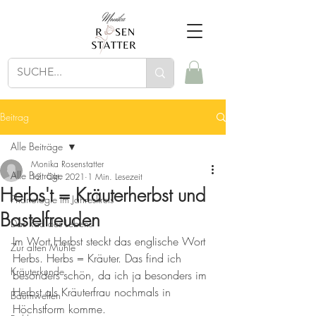
Beitrag
Alle Beiträge
Monika Rosenstatter
Alle Beiträge
12. Okt. 2021
1 Min. Lesezeit
Herbs't = Kräuterherbst und
Phänologie im Jahreskreis
Bastelfreuden
Das Rad des Lebens
Im Wort Herbst steckt das englische Wort 
Zur alten Mühle
Herbs. Herbs = Kräuter. Das find ich 
Kräuterkunde
besonders schön, da ich ja besonders im 
Herbst als Kräuterfrau nochmals in 
Baumwelten
Höchstform komme. 