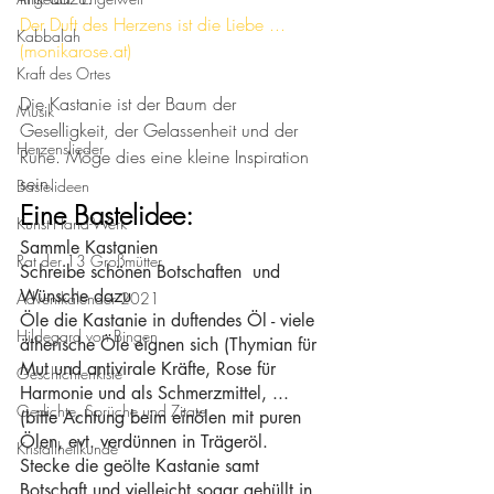
Der Duft des Herzens ist die Liebe ... 
Kabbalah
(monikarose.at)
Kraft des Ortes
Die Kastanie ist der Baum der 
Musik
Geselligkeit, der Gelassenheit und der 
Herzenslieder
Ruhe. Möge dies eine kleine Inspiration 
sein.
Bastelideen
Eine Bastelidee: 
Kunst-Hand-Werk
Sammle Kastanien
Rat der 13 Großmütter
Schreibe schönen Botschaften  und 
Wünsche dazu
Adventkalender 2021
Öle die Kastanie in duftendes Öl - viele 
Hildegard von Bingen
ätherische Öle eignen sich (Thymian für 
Mut und antivirale Kräfte, Rose für 
Geschichtenkiste
Harmonie und als Schmerzmittel, ... 
Gedichte, Sprüche und Zitate
(bitte Achtung beim einölen mit puren 
Ölen, evt. verdünnen in Trägeröl.
Kristallheilkunde
Stecke die geölte Kastanie samt 
Botschaft und vielleicht sogar gehüllt in 