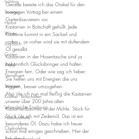
Frühling
Gerade bereite ich das Orakel für den 
morgigen Vortrag bei einem 
Sommer
Gartenbauverein vor. 
Herbst
Kastanien in Botschaft gehüllt. Jede 
Winter
Kastanie kommt in ein Sackerl und 
vorher... ja vorher wird sie mit duftendem 
Log-Buch
Öl gesalbt. 
Garten
Kastanien in der Hosentasche sind ja 
bekanntlich Glücksbringer und halten 
Wald
Energien fern. Oder wie sag ich lieber: 
Sternenzeit
Sie helfen uns mit Energien die uns 
Steinzeit
triggern, besser umzugehen. 
Also öle ich nun mal fleißig die Kastanien 
Krafttier - Botschaften
unserer über 200 Jahre alten 
Lebensleichte Ernährung
Kastanienbaumes in der Mühle. Stück für 
Stück öle ich mit Zedernöl. Das ist ein 
Naturkosmetik
besonderes Öl. Dazu habe ich heuer 
Chakralehre
schon mal einiges geschrieben. Hier der 
link dazu:
Angelart - Engelwelt