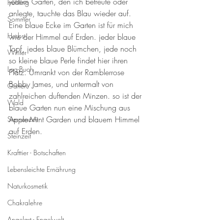
jedem Garten, den ich betreute oder 
Frühling
anlegte, tauchte das Blau wieder auf. 
Sommer
Eine blaue Ecke im Garten ist für mich 
Herbst
wie der Himmel auf Erden. jeder blaue 
Topf, jedes blaue Blümchen, jede noch 
Winter
so kleine blaue Perle findet hier ihren 
Log-Buch
Platz. Umrankt von der Ramblerrose 
Bobby James, und untermalt von 
Garten
zahlreichen duftenden Minzen. so ist der 
Wald
blaue Garten nun eine Mischung aus 
Apple-Mint Garden und blauem Himmel 
Sternenzeit
auf Erden. 
Steinzeit
Krafttier - Botschaften
Lebensleichte Ernährung
Naturkosmetik
Chakralehre
Angelart - Engelwelt