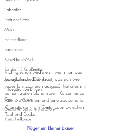
Kabbalah
Kraft des Ortes
Musik
Herzenslieder
Bastelideen
Kunst-Hand-Werk
Rat der 13 Großmütter
Richtig schön wird's erst, wenn nun das 
patagonische Eisenkraut, das sich wie 
Adventkalender 2021
jedes Jahr zahlreich ausgesät hat alles mit 
Hildegard von Bingen
seinem zarten Lila umspielt. Katzenminze 
Geschichtenkiste
fasst die Beete ein und eine zauberhafte 
Clematis rankt am Gartenzaun zwischen 
Gedichte, Sprüche und Zitate
Topf und Deckel. 
Kristallheilkunde
Flügelt ein kleiner blauer