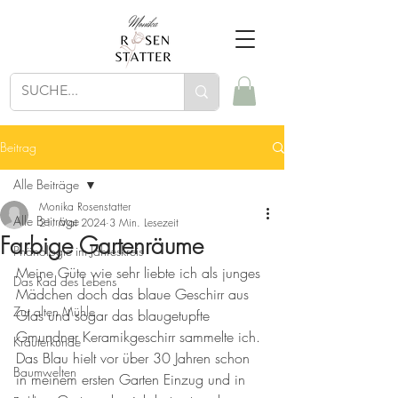
Beitrag
Alle Beiträge
Monika Rosenstatter
Alle Beiträge
21. Mai 2024
3 Min. Lesezeit
Farbige Gartenräume
Phänologie im Jahreskreis
Meine Güte wie sehr liebte ich als junges 
Das Rad des Lebens
Mädchen doch das blaue Geschirr aus 
Zur alten Mühle
Glas und sogar das blaugetupfte 
Gmundner Keramikgeschirr sammelte ich. 
Kräuterkunde
Das Blau hielt vor über 30 Jahren schon 
Baumwelten
in meinem ersten Garten Einzug und in 