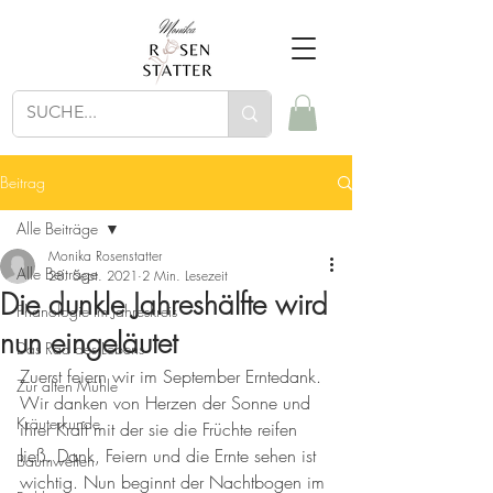
Beitrag
Alle Beiträge
Monika Rosenstatter
Alle Beiträge
28. Sept. 2021
2 Min. Lesezeit
Die dunkle Jahreshälfte wird
Phänologie im Jahreskreis
nun eingeläutet
Das Rad des Lebens
Zuerst feiern wir im September Erntedank. 
Zur alten Mühle
Wir danken von Herzen der Sonne und 
Kräuterkunde
ihrer Kraft mit der sie die Früchte reifen 
ließ. Dank, Feiern und die Ernte sehen ist 
Baumwelten
wichtig. Nun beginnt der Nachtbogen im 