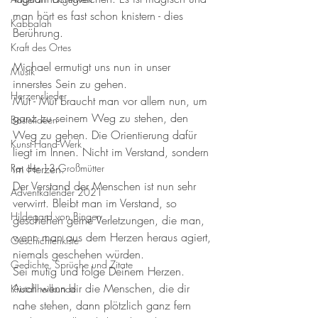
man hört es fast schon knistern - dies 
Kabbalah
Berührung. 
Kraft des Ortes
Michael ermutigt uns nun in unser 
Musik
innerstes Sein zu gehen. 
Herzenslieder
Mut - Mut braucht man vor allem nun, um 
ganz zu seinem Weg zu stehen, den 
Bastelideen
Weg zu gehen. Die Orientierung dafür 
Kunst-Hand-Werk
liegt im Innen. Nicht im Verstand, sondern 
Rat der 13 Großmütter
im Herzen. 
Der Verstand der Menschen ist nun sehr 
Adventkalender 2021
verwirrt. Bleibt man im Verstand, so 
Hildegard von Bingen
geschehen gerne Verletzungen, die man, 
wenn man aus dem Herzen heraus agiert, 
Geschichtenkiste
niemals geschehen würden. 
Gedichte, Sprüche und Zitate
Sei mutig und folge Deinem Herzen. 
Auch wenn dir die Menschen, die dir 
Kristallheilkunde
nahe stehen, dann plötzlich ganz fern 