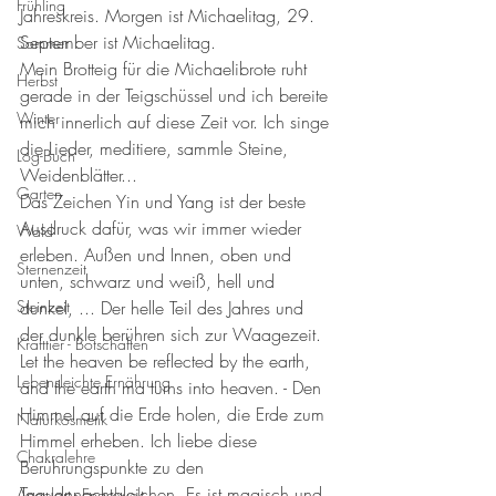
Frühling
Jahreskreis. Morgen ist Michaelitag, 29. 
September ist Michaelitag. 
Sommer
Mein Brotteig für die Michaelibrote ruht 
Herbst
gerade in der Teigschüssel und ich bereite 
Winter
mich innerlich auf diese Zeit vor. Ich singe 
die Lieder, meditiere, sammle Steine, 
Log-Buch
Weidenblätter...
Garten
Das Zeichen Yin und Yang ist der beste 
Ausdruck dafür, was wir immer wieder 
Wald
erleben. Außen und Innen, oben und 
Sternenzeit
unten, schwarz und weiß, hell und 
Steinzeit
dunkel, ... Der helle Teil des Jahres und 
der dunkle berühren sich zur Waagezeit. 
Krafttier - Botschaften
Let the heaven be reflected by the earth, 
Lebensleichte Ernährung
and the earth ma turns into heaven. - Den 
Himmel auf die Erde holen, die Erde zum 
Naturkosmetik
Himmel erheben. Ich liebe diese 
Chakralehre
Berührungspunkte zu den 
Tagudnnachtgleichen. Es ist magisch und 
Angelart - Engelwelt