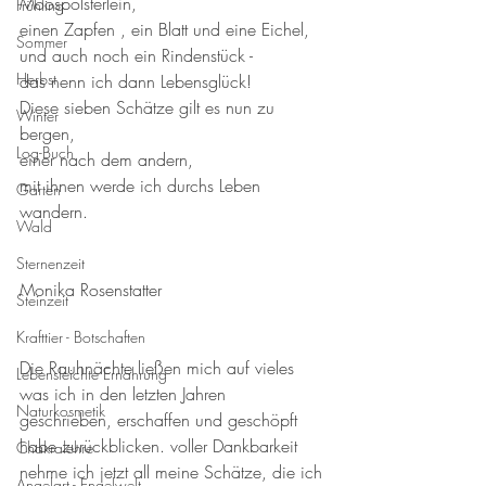
Moospölsterlein, 
Frühling
einen Zapfen , ein Blatt und eine Eichel, 
Sommer
und auch noch ein Rindenstück - 
Herbst
das nenn ich dann Lebensglück! 
Diese sieben Schätze gilt es nun zu 
Winter
bergen, 
Log-Buch
einer nach dem andern, 
mit ihnen werde ich durchs Leben 
Garten
wandern.
Wald
Sternenzeit
Monika Rosenstatter
Steinzeit
Krafttier - Botschaften
Die Rauhnächte ließen mich auf vieles 
Lebensleichte Ernährung
was ich in den letzten Jahren 
Naturkosmetik
geschrieben, erschaffen und geschöpft 
habe zurückblicken. voller Dankbarkeit 
Chakralehre
nehme ich jetzt all meine Schätze, die ich 
Angelart - Engelwelt