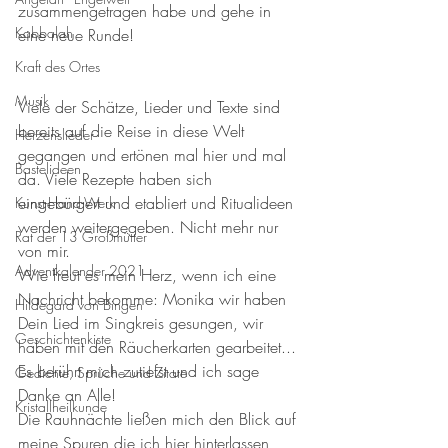
zusammengetragen habe und gehe in 
Kabbalah
eine neue Runde! 
Kraft des Ortes
Musik
Viele der Schätze, Lieder und Texte sind 
bereits auf die Reise in diese Welt 
Herzenslieder
gegangen und ertönen mal hier und mal 
Bastelideen
da. Viele Rezepte haben sich 
eingebürgert und etabliert und Ritualideen 
Kunst-Hand-Werk
werden weitergegeben. Nicht mehr nur 
Rat der 13 Großmütter
von mir. 
Adventkalender 2021
Wie freut es mein Herz, wenn ich eine 
Nachricht bekomme: Monika wir haben 
Hildegard von Bingen
Dein Lied im Singkreis gesungen, wir 
Geschichtenkiste
haben mit den Räucherkarten gearbeitet... 
Es berührt mich zutiefst und ich sage 
Gedichte, Sprüche und Zitate
Danke an Alle!
Kristallheilkunde
Die Rauhnächte ließen mich den Blick auf 
meine Spuren die ich hier hinterlassen 