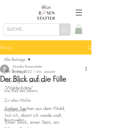
Beitrag
Alle Beiträge
Monika Rosenstatter
Alle Beiträge
5. Jan. 2022
1 Min. Lesezeit
Der Blick auf die Fülle
Phänologie im Jahreskreis
"Waldschätze" 
Das Rad des Lebens
Zur alten Mühle
Sieben Sachen aus dem Wald, 
Kräuterkunde
hol ich, damit ich werde uralt. 
Baumwelten
Einen Stock, einen Stein, ein 