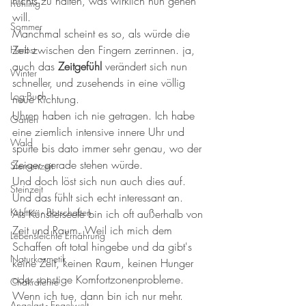
nichts zu halten, was wirklich nun gehen 
Frühling
will. 
Sommer
Manchmal scheint es so, als würde die 
Zeit zwischen den Fingern zerrinnen. ja, 
Herbst
auch das 
Zeitgefühl 
verändert sich nun 
Winter
schneller, und zusehends in eine völlig 
Log-Buch
neue Richtung. 
Uhren haben ich nie getragen. Ich habe 
Garten
eine ziemlich intensive innere Uhr und 
Wald
spürte bis dato immer sehr genau, wo der 
Zeiger gerade stehen würde. 
Sternenzeit
Und doch löst sich nun auch dies auf. 
Steinzeit
Und das fühlt sich echt interessant an. 
Krafttier - Botschaften
Als Künstlerseele bin ich oft außerhalb von 
Zeit und Raum. Weil ich mich dem 
Lebensleichte Ernährung
Schaffen oft total hingebe und da gibt's 
Naturkosmetik
keine Zeit, keinen Raum, keinen Hunger 
oder sonstige Komfortzonenprobleme. 
Chakralehre
Wenn ich tue, dann bin ich nur mehr. 
Angelart - Engelwelt