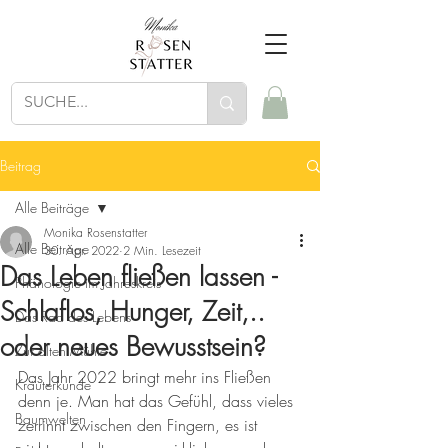
Beitrag
Alle Beiträge
Monika Rosenstatter
Alle Beiträge
30. Apr. 2022
2 Min. Lesezeit
Das Leben fließen lassen -
Phänologie im Jahreskreis
Schlaflos, Hunger, Zeit,..
Das Rad des Lebens
oder neues Bewusstsein?
Zur alten Mühle
Das Jahr 2022 bringt mehr ins Fließen 
Kräuterkunde
denn je. Man hat das Gefühl, dass vieles 
Baumwelten
zerrinnt zwischen den Fingern, es ist 