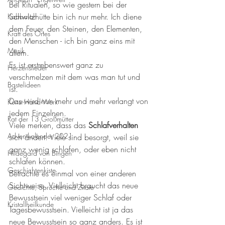
Bei Ritualen, so wie gestern bei der 
Schwitzhütte bin ich nur mehr. Ich diene 
Kabbalah
dem Feuer, den Steinen, den Elementen, 
Kraft des Ortes
den Menschen - ich bin ganz eins mit 
Musik
allem. 
Es ist erstrebenswert ganz zu 
Herzenslieder
verschmelzen mit dem was man tut und 
Bastelideen
ist.  
Das wird nun mehr und mehr verlangt von 
Kunst-Hand-Werk
jedem Einzelnen. 
Rat der 13 Großmütter
Viele merken, dass das 
Schlafverhalten 
Adventkalender 2021
sich ändert. Viele sind besorgt, weil sie 
ganz wenig schlafen, oder eben nicht 
Hildegard von Bingen
schlafen können. 
Geschichtenkiste
Betrachte es einmal von einer anderen 
Sichtweise. Vielleicht braucht das neue 
Gedichte, Sprüche und Zitate
Bewusstsein viel weniger Schlaf oder 
Kristallheilkunde
Tagesbewusstsein. Vielleicht ist ja das 
neue Bewusstsein so ganz anders. Es ist 