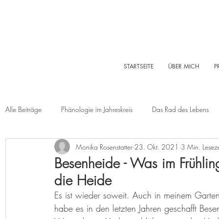
STARTSEITE
ÜBER MICH
P
Alle Beiträge
Phänologie im Jahreskreis
Das Rad des Lebens
Monika Rosenstatter
23. Okt. 2021
3 Min. Leseze
Sommer
Herbst
Winter
Log-Buch
Garten
Besenheide - Was im Frühling
die Heide
Lebensleichte Ernährung
Naturkosmetik
Chakralehre
Es ist wieder soweit. Auch in meinem Garten
habe es in den letzten Jahren geschafft Be