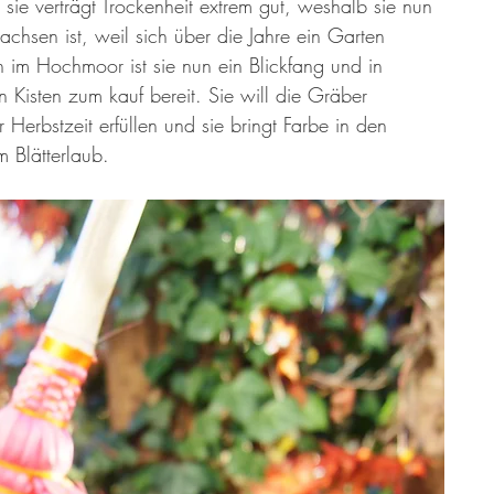
sie verträgt Trockenheit extrem gut, weshalb sie nun 
er 13 Großmütter
Adventkalender 2021
Hildegard von Bingen
achsen ist, weil sich über die Jahre ein Garten 
h im Hochmoor ist sie nun ein Blickfang und in 
n Kisten zum kauf bereit. Sie will die Gräber 
Herbstzeit erfüllen und sie bringt Farbe in den 
m Blätterlaub. 