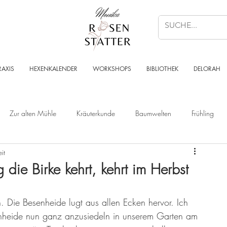
RAXIS
HEXENKALENDER
WORKSHOPS
BIBLIOTHEK
DELORAH
Zur alten Mühle
Kräuterkunde
Baumwelten
Frühling
it
Wald
Sternenzeit
Steinzeit
Krafttier - Botschaften
 die Birke kehrt, kehrt im Herbst
Angelart - Engelwelt
Kabbalah
Kraft des Ortes
Musik
. Die Besenheide lugt aus allen Ecken hervor. Ich 
senheide nun ganz anzusiedeln in unserem Garten am 