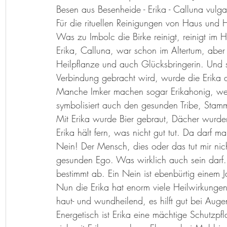
Besen aus Besenheide - Erika - Calluna vulgar
Für die rituellen Reinigungen von Haus und H
Was zu Imbolc die Birke reinigt, reinigt im H
Erika, Calluna, war schon im Altertum, aber
Heilpflanze und auch Glücksbringerin. Und s
Verbindung gebracht wird, wurde die Erika 
Manche Imker machen sogar Erikahonig, weil
symbolisiert auch den gesunden Tribe, Stam
Mit Erika wurde Bier gebraut, Dächer wurden
Erika hält fern, was nicht gut tut. Da darf m
Nein! Der Mensch, dies oder das tut mir nic
gesunden Ego. Was wirklich auch sein darf. 
bestimmt ab. Ein Nein ist ebenbürtig einem J
Nun die Erika hat enorm viele Heilwirkunge
haut- und wundheilend, es hilft gut bei Aug
Energetisch ist Erika eine mächtige Schutzpf