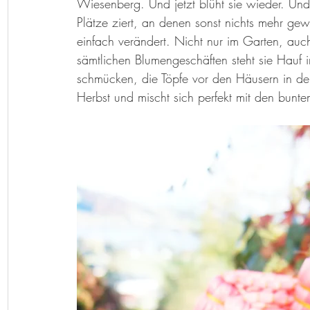
Wiesenberg. Und jetzt blüht sie wieder. Und 
Herzenslieder
Bastelideen
Kunst-Hand-Werk
Rat d
Plätze ziert, an denen sonst nichts mehr gew
einfach verändert. Nicht nur im Garten, auc
sämtlichen Blumengeschäften steht sie Hauf i
Geschichtenkiste
Gedichte, Sprüche und Zitate
schmücken, die Töpfe vor den Häusern in der 
Herbst und mischt sich perfekt mit den bunte