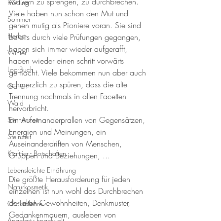
Mauern zu sprengen, zu durchbrechen. 
Frühling
Viele haben nun schon den Mut und 
Sommer
gehen mutig als Pioniere voran. Sie sind 
Herbst
bereits durch viele Prüfungen gegangen, 
haben sich immer wieder aufgerafft, 
Winter
haben wieder einen schritt vorwärts 
Log-Buch
gemacht. Viele bekommen nun aber auch 
schmerzlich zu spüren, dass die alte 
Garten
Trennung nochmals in allen Facetten 
Wald
hervorbricht. 
Ein Aufeinanderprallen von Gegensätzen, 
Sternenzeit
Energien und Meinungen, ein 
Steinzeit
Auseinanderdriften von Menschen, 
Krafttier - Botschaften
Gruppen und Beziehungen, ... 
Lebensleichte Ernährung
Die größte Herausforderung für jeden 
Naturkosmetik
einzelnen ist nun wohl das Durchbrechen 
der alten Gewohnheiten, Denkmuster, 
Chakralehre
Gedankenmauern, ausleben von 
Angelart - Engelwelt