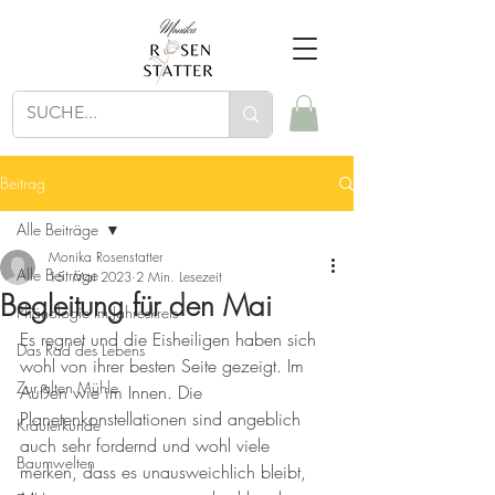
Beitrag
Alle Beiträge
Monika Rosenstatter
Alle Beiträge
15. Mai 2023
2 Min. Lesezeit
Begleitung für den Mai
Phänologie im Jahreskreis
Es regnet und die Eisheiligen haben sich 
Das Rad des Lebens
wohl von ihrer besten Seite gezeigt. Im 
Zur alten Mühle
Außen wie im Innen. Die 
Planetenkonstellationen sind angeblich 
Kräuterkunde
auch sehr fordernd und wohl viele 
Baumwelten
merken, dass es unausweichlich bleibt, 