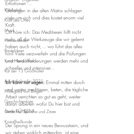
Emotionen ... 
Kabbalah
Gefangen in der alten Matrix schlagen 
viele um sich und dies kostet enorm viel 
Kraft des Ortes
Kraft. 
Musik
Oft höre ich: Das Meditieren hilft nicht 
mehr, all die Werkzeuge die wir gelernt 
Herzenslieder
haben auch nicht,... wo führt das alles 
Bastelideen
hin? Viele verzweifeln und die Prüfungen 
und Herausforderungen werden mehr und 
Kunst-Hand-Werk
schneller und intensiver...
Rat der 13 Großmütter
Adventkalender 2021
Ich kann nur sagen:
 Einmal mitten durch 
und weiter meditieren, beten, die tägliche 
Hildegard von Bingen
Arbeit verrichten so gut es geht, weiter 
Geschichtenkiste
daran arbeiten wofür Du hier bist und 
lerne FÜHLEN!
Gedichte, Sprüche und Zitate
Kristallheilkunde
Der Sprung in ein neues Bewusstsein, und 
wir stehen wirklich mittendrin, ist eine 