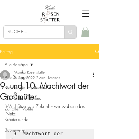
Beitrag
Alle Beiträge
Monika Rosenstatter
Alle Beiträge
2. Apr. 2022
2 Min. Lesezeit
9. und 10. Machtwort der
Phänologie im Jahreskreis
Großmütter
Das Rad des Lebens
Wir hüten die Zukunft - wir weben das 
Zur alten Mühle
Netz
Kräuterkunde
Baumwelten
9. Machtwort der 