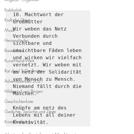
Kabbalah
10. Machtwort der 
Kraft des Ortes
Großmütter

Wir weben das Netz

Musik
Verbunden durch 
Herzenslieder
sichtbare und 
Bastelideen
unsichtbare Fäden leben 
und wirken wir vielfach 
Kunst-Hand-Werk
vernetzt. Wir weben mit 
Rat der 13 Großmütter
am netz der Solidarität 
von Mensch zu Mensch. 
Adventkalender 2021
Niemand fällt durch die 
Hildegard von Bingen
Maschen.

Geschichtenkiste
Knüpfe am netz des 
Gedichte, Sprüche und Zitate
Lebens mit all deiner 
Kristallheilkunde