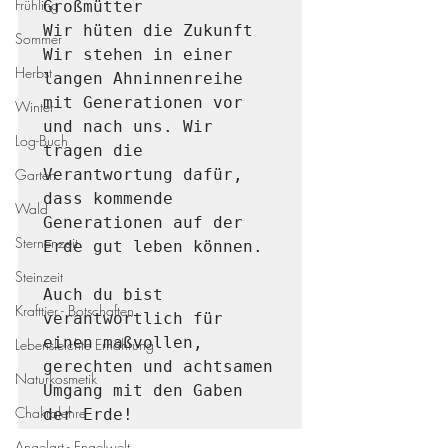
Frühling
Großmütter

Wir hüten die Zukunft

Sommer
Wir stehen in einer 
Herbst
langen Ahninnenreihe 
mit Generationen vor 
Winter
und nach uns. Wir 
Log-Buch
tragen die 
Garten
Verantwortung dafür, 
dass kommende 
Wald
Generationen auf der 
Sternenzeit
Erde gut leben können. 

Steinzeit
Auch du bist 
Krafttier - Botschaften
verantwortlich für 
einen maßvollen, 
Lebensleichte Ernährung
gerechten und achtsamen 
Naturkosmetik
Umgang mit den Gaben 
Chakralehre
Angelart - Engelwelt