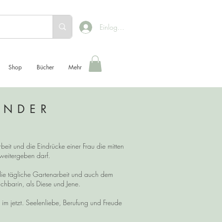
Einloggen
Shop
Bücher
Mehr
ENDER
beit und die Eindrücke einer Frau die mitten
h weitergeben darf.
die tägliche Gartenarbeit und auch dem
chbarin, als Diese und Jene.
 jetzt. Seelenliebe, Berufung und Freude