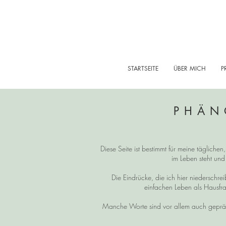
STARTSEITE
ÜBER MICH
P
PHÄN
Diese Seite ist bestimmt für meine tägliche
im Leben steht und
Die Eindrücke, die ich hier niedersch
einfachen Leben als Hausfra
Manche Worte sind vor allem auch gepräg