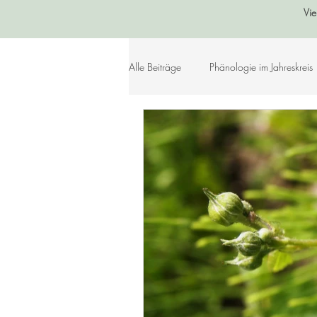
Vie
Alle Beiträge
Phänologie im Jahreskreis
Sommer
Herbst
Winter
Lebensleichte Ernährung
Naturko
Herzenslieder
Bastelideen
Geschichtenkiste
Gedichte, Sprü