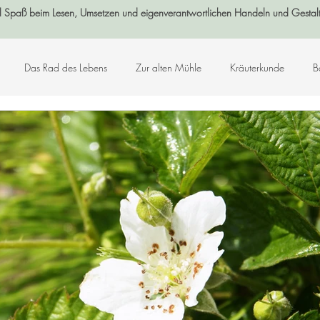
l Spaß beim Lesen, Umsetzen und eigenverantwortlichen Handeln und Gestal
Das Rad des Lebens
Zur alten Mühle
Kräuterkunde
B
Log-Buch
Garten
Wald
Sternenzeit
Steinzeit
smetik
Chakralehre
Angelart - Engelwelt
Kabbalah
K
Kunst-Hand-Werk
Rat der 13 Großmütter
Adventkalender 2021
che und Zitate