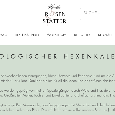
RAXIS
HEXENKALENDER
WORKSHOPS
BIBLIOTHEK
DELORAH
OLOGISCHER HEXENKAL
n, oft wöchentlichen Anregungen, Ideen, Rezepte und Erlebnisse rund um die Ar
 mit der Natur lebt. Dankbar bin ich für all die Ideen und das Wissen das ic
reibe werden geprägt von meinen Spaziergängen durch Wald und Flur, durch 
u, Großmutter, Mutter, Tochter und Enkeltochter und Ehefrau, als Freundin, Na
t vom großen Miteinander, von Begegnungen mit Menschen und dem Leben im
am Leben finden hier Platz. Das erfüllte Leben im vollkommenen Sein - im Jetzt!