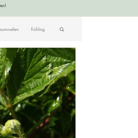
ten!
aumwelten
Frühling
Krafttier - Botschaften
raft des Ortes
Musik
Hildegard von Bingen