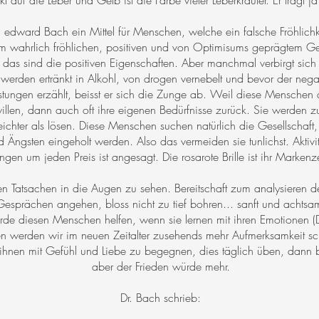
t auf die Leber und Gelb ist die Farbe vieler Leberkräuter. Er trägt 
r. edward Bach ein Mittel für Menschen, welche ein falsche Fröhlichk
nem wahrlich fröhlichen, positiven und von Optimisums geprägtem Gei
- das sind die positiven Eigenschaften. Aber manchmal verbirgt sich h
werden ertränkt in Alkohl, von drogen vernebelt und bevor der ne
tungen erzählt, beisst er sich die Zunge ab. Weil diese Menschen 
willen, dann auch oft ihre eigenen Bedürfnisse zurück. Sie werden 
 leichter als lösen. Diese Menschen suchen natürlich die Gesellschaft
 Ängsten eingeholt werden. Also das vermeiden sie tunlichst. Aktivi
ngen um jeden Preis ist angesagt. Die rosarote Brille ist ihr Marken
den Tatsachen in die Augen zu sehen. Bereitschaft zum analysieren de
Gesprächen angehen, bloss nicht zu tief bohren... sanft und achts
e diesen Menschen helfen, wenn sie lernen mit ihren Emotionen 
n werden wir im neuen Zeitalter zusehends mehr Aufmerksamkeit s
, ihnen mit Gefühl und Liebe zu begegnen, dies täglich üben, dann 
aber der Frieden würde mehr.
Dr. Bach schrieb: