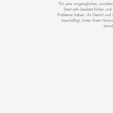
"Für jene umgänglichen, jovialen
Streit sehr bealstet fühlen u
Probleme haben, ihr Gemüt und ihr
beschäftigt, hinter ihrem Humo
stimu