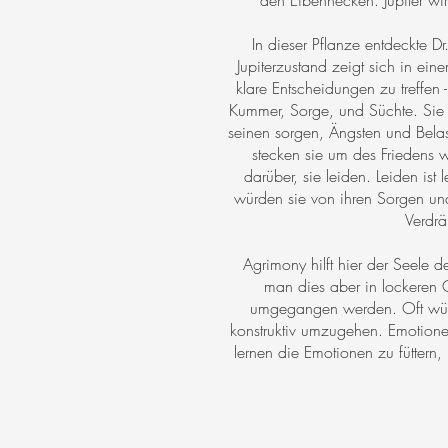
den Eibenhecken. Jupiter wirk
In dieser Pflanze entdeckte D
Jupiterzustand zeigt sich in ei
klare Entscheidungen zu treffen 
Kummer, Sorge, und Süchte. Sie 
seinen sorgen, Ängsten und Belas
stecken sie um des Friedens 
darüber, sie leiden. Leiden ist
würden sie von ihren Sorgen und
Verdrä
Agrimony hilft hier der Seele 
man dies aber in lockeren 
umgegangen werden. Oft würd
konstruktiv umzugehen. Emotione
lernen die Emotionen zu füttern