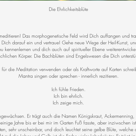
Die Ehrlichkeitsblüte
 meditieren! Das morphogenetische Feld wird Dich auffangen und t
 Dich darauf ein und vertraue! Gehe neue Wege der Heil-Kunst, und
u kennenlernen und dich auch auf spiritueller Ebene weiterentwickel
hlichen Körper. Die Bachblüten sind Engelswesen die Dich unters
 für die Meditation verwenden oder als Kraftworte auf Karten schre
Mantra singen oder sprechen - innerlich rezitieren.
Ich fühle Frieden.
Ich bin ehrlich.
Ich zeige mich.
ewächsen. Er trägt auch die Namen Königskraut, Ackermenning, Leb
inige Jahre bis er bei mir im Garten Fuß fasste, aber inziwschen ist 
ten, sehr unscheinbar, und doch leuchtet seine gelbe Blüte, welche 