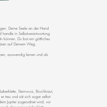
ragen. Deine Seele an der Hand
 handle in Selbstverantwortung.
n können. Du bist ein göttliches
tützen auf Deinem Weg.
iben, auswendig lernen und als
erklette, Steinwurz, Bruchkraut,
er treu und sät sich sogar selbst
dem Jupiter zugeordnet wird, vor