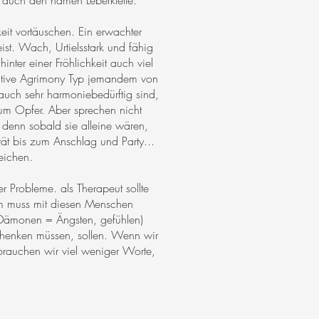
ja auch den namen Leberklette.
eit vortäuschen. Ein erwachter
st. Wach, Urtielsstark und fähig
inter einer Fröhlichkeit auch viel
gative Agrimony Typ jemandem von
auch sehr harmoniebedürftig sind,
zum Opfer. Aber sprechen nicht
, denn sobald sie alleine wären,
tät bis zum Anschlag und Party...
zeichen.
r Probleme. als Therapeut sollte
am muss mit diesen Menschen
(Dämonen = Ängsten, gefühlen)
chenken müssen, sollen. Wenn wir
brauchen wir viel weniger Worte,